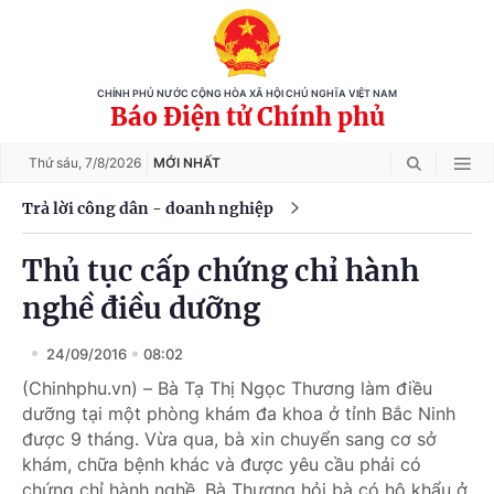
CHÍNH PHỦ NƯỚC CỘNG HÒA XÃ HỘI CHỦ NGHĨA VIỆT NAM
Báo Điện tử Chính phủ
Thứ sáu,
7/8/2026
MỚI NHẤT
Trả lời công dân - doanh nghiệp
Thủ tục cấp chứng chỉ hành
nghề điều dưỡng
24/09/2016
08:02
(Chinhphu.vn) – Bà Tạ Thị Ngọc Thương làm điều
dưỡng tại một phòng khám đa khoa ở tỉnh Bắc Ninh
được 9 tháng. Vừa qua, bà xin chuyển sang cơ sở
khám, chữa bệnh khác và được yêu cầu phải có
chứng chỉ hành nghề. Bà Thương hỏi bà có hộ khẩu ở