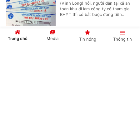
(Vĩnh Long) hỏi, người dân tại xã an
toàn khu đi làm công ty có tham gia
BHYT thì có bắt buộc đóng tiền...
Trang chủ
Media
Tin nóng
Thông tin
Chủ nguồn thải chịu trách nhiệm chuyển giao
chất thải
Cổng TTĐT Chính phủ
English
中文
(Chinhphu.vn) - Công ty ông Nguyễn
Đức Thịnh (Gia Lai) có lượng bao
cước (polypropylene) thải ra từ quá
trình nhận hàng nguyên liệu của...
Chuyên mục
Chế độ giảm định mức tiết dạy đối với giáo
CHÍNH TRỊ
KINH TẾ
viên kiêm nhiệm
VĂN HÓA
XÃ HỘI
(Chinhphu.vn) - Bà Nguyễn Thị
Phương Anh (TPHCM) là giáo viên
KHOA GIÁO
QUỐC TẾ