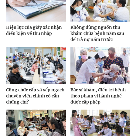
Hiệu lực của giấy xác nhận
Không dùng nguồn thu
điều kiện về thu nhập
khám chữa bệnh năm sau
để trả nợ năm trước
Công chức cấp xã xếp ngạch
Bác sĩ khám, điều trị bệnh
chuyên viên chính có cần
theo phạm vi hành nghề
chứng chỉ?
được cấp phép