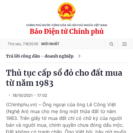
CHÍNH PHỦ NƯỚC CỘNG HÒA XÃ HỘI CHỦ NGHĨA VIỆT NAM
Báo Điện tử Chính phủ
Thứ sáu,
7/8/2026
MỚI NHẤT
Trả lời công dân - doanh nghiệp
Thủ tục cấp sổ đỏ cho đất mua
từ năm 1983
18/10/2021
17:02
(Chinhphu.vn) – Ông ngoại của ông Lê Công Việt
(Nghệ An) mua cho mẹ ông một thửa đất từ năm
1983. Trên giấy tờ mua đất chỉ có chữ ký của người
bán và người mua, chính quyền chưa đóng dấu mộc.
Đất không có tranh chấp. Ông Việt hỏi, bây giờ muốn