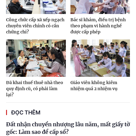
Công chức cấp xã xếp ngạch
Bác sĩ khám, điều trị bệnh
chuyên viên chính có cần
theo phạm vi hành nghề
chứng chỉ?
được cấp phép
Đã khai thuế thuê nhà theo
Giáo viên không kiêm
quy định cũ, có phải làm
nhiệm quá 2 nhiệm vụ
lại?
ĐỌC THÊM
Đất nhận chuyển nhượng lâu năm, mất giấy tờ
gốc: Làm sao để cấp sổ?