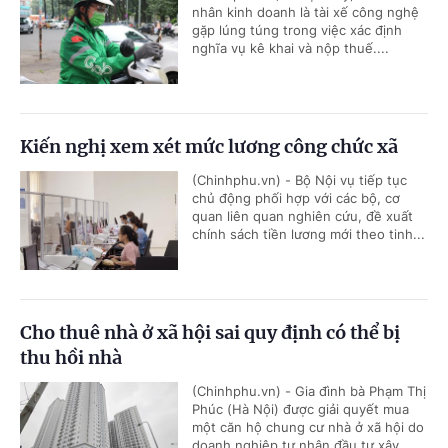
nhân kinh doanh là tài xế công nghệ
gặp lúng túng trong việc xác định
nghĩa vụ kê khai và nộp thuế....
Kiến nghị xem xét mức lương công chức xã
(Chinhphu.vn) - Bộ Nội vụ tiếp tục
chủ động phối hợp với các bộ, cơ
quan liên quan nghiên cứu, đề xuất
chính sách tiền lương mới theo tinh...
Cho thuê nhà ở xã hội sai quy định có thể bị
thu hồi nhà
(Chinhphu.vn) - Gia đình bà Phạm Thị
Phúc (Hà Nội) được giải quyết mua
một căn hộ chung cư nhà ở xã hội do
doanh nghiệp tư nhân đầu tư xây...