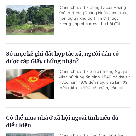
(Chinhphu.vn) - Công ty của Hoàng
Khánh Hưng (Quảng Ngãi) đang thực
hiện dự án khu đô thị mới thuộc
trường hợp nhà nước thu hồi đất...
Sổ mục kê ghi đất hợp tác xã, người dân có
được cấp Giấy chứng nhận?
(Chinhphu.vn) - Gia đình ông Nguyễn
Minh sử dụng ổn định 1.546 m² đất từ
trước năm 1979 đến nay, chia làm 03
thửa (đã làm 900 m² nhà ở, còn lại...
Có thể mua nhà ở xã hội ngoài tỉnh nếu đủ
điều kiện
(Chinhphu.vn) - Ông Nguyễn Đăng