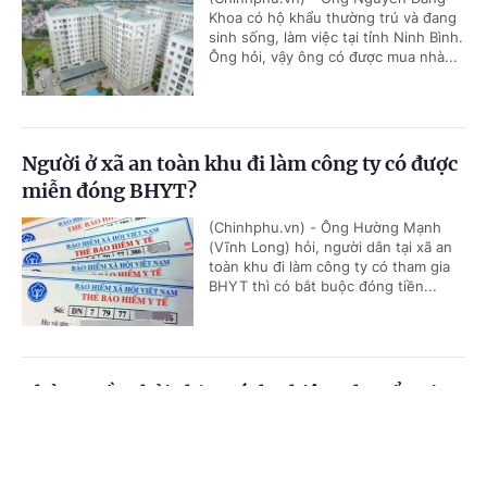
Khoa có hộ khẩu thường trú và đang
sinh sống, làm việc tại tỉnh Ninh Bình.
Ông hỏi, vậy ông có được mua nhà...
Người ở xã an toàn khu đi làm công ty có được
miễn đóng BHYT?
(Chinhphu.vn) - Ông Hường Mạnh
(Vĩnh Long) hỏi, người dân tại xã an
toàn khu đi làm công ty có tham gia
BHYT thì có bắt buộc đóng tiền...
Chủ nguồn thải chịu trách nhiệm chuyển giao
chất thải
Cổng TTĐT Chính phủ
English
中文
(Chinhphu.vn) - Công ty ông Nguyễn
Đức Thịnh (Gia Lai) có lượng bao
Trang chủ
Media
Tin nóng
Thông tin