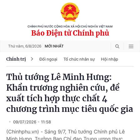
CHÍNH PHỦ NƯỚC CỘNG HÒA XÃ HỘI CHỦ NGHĨA VIỆT NAM
Báo Điện tử Chính phủ
Thứ năm,
6/8/2026
MỚI NHẤT
Chính trị
Đối ngoại
Tổ chức nhân sự
Hội nhập
Thủ tướng Lê Minh Hưng:
Khẩn trương nghiên cứu, đề
xuất tích hợp thực chất 4
chương trình mục tiêu quốc gia
09/07/2026
11:58
(Chinhphu.vn) - Sáng 9/7, Thủ tướng Chính phủ Lê
Minh Hưng, Trưởng Ban Chỉ đạo Trung ương thực