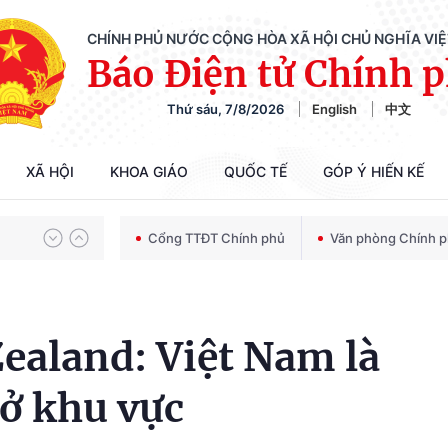
CHÍNH PHỦ NƯỚC CỘNG HÒA XÃ HỘI CHỦ NGHĨA VI
Báo Điện tử Chính 
Chiến dịch 500 ngày đêm tìm kiếm, quy tập và xác định danh tính hài cốt liệt sĩ
Thứ sáu, 7/8/2026
English
中文
Bảo vệ nền tảng tư tưởng của Đảng trong kỷ nguyên phát triển mới
XÃ HỘI
KHOA GIÁO
QUỐC TẾ
GÓP Ý HIẾN KẾ
Cổng TTĐT Chính phủ
Văn phòng Chính 
Chiến dịch 500 ngày đêm tìm kiếm, quy tập và xác định danh tính hài cốt liệt sĩ
ealand: Việt Nam là
 ở khu vực