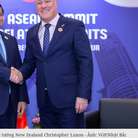
 tướng New Zealand Christopher Luxon - Ảnh: VGP/Nhật Bắc