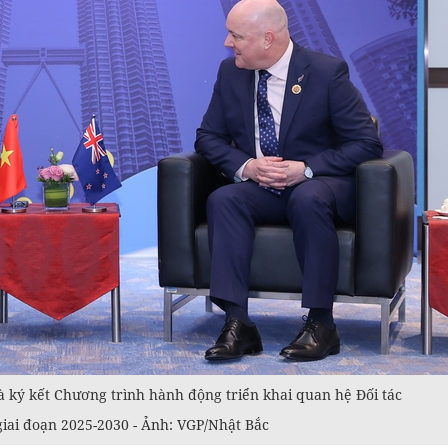
à ký kết Chương trình hành động triển khai quan hệ Đối tác
iai đoạn 2025-2030 - Ảnh: VGP/Nhật Bắc