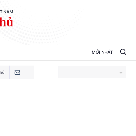
ỆT NAM
phủ
MỚI NHẤT
phủ
An Giang
Bắc Ninh
Cao Bằng