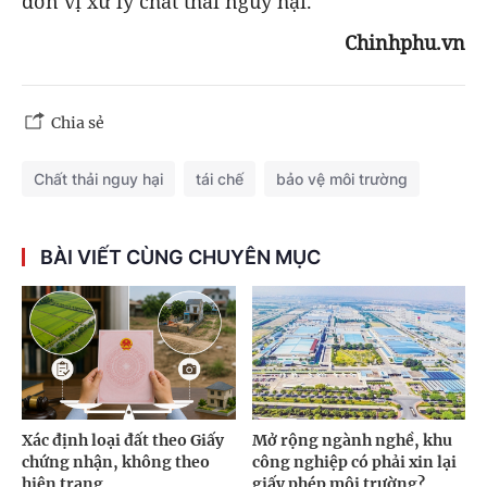
đơn vị xử lý chất thải nguy hại.
Chinhphu.vn
Chia sẻ
Chất thải nguy hại
tái chế
bảo vệ môi trường
BÀI VIẾT CÙNG CHUYÊN MỤC
Xác định loại đất theo Giấy
Mở rộng ngành nghề, khu
chứng nhận, không theo
công nghiệp có phải xin lại
hiện trạng
giấy phép môi trường?