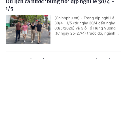
Du lịch cả nước ‘bùng nổ’ dịp nghỉ lễ 30/4 -
1/5
(Chinhphu.vn) - Trong dịp nghỉ Lễ
30/4 - 1/5 (từ ngày 30/4 đến ngày
03/5/2026) và Giỗ Tổ Hùng Vương
(từ ngày 25-27/4) trước đó, ngành...
Du lịch Đồng bằng sông Cửu Long bứt phá dịp
đại lễ 2026
Cổng TTĐT Chính phủ
English
中文
(Chinhphu.vn) - Trong 2 kỳ nghỉ đại
lễ vừa qua, du lịch vùng Đồng bằng
Trang chủ
Media
Tin nóng
Thông tin
sông Cửu Long ghi nhận mức tăng
trưởng ấn tượng, đặc biệt ở phân...
Chuyên mục
TPHCM thu 8.700 tỷ đồng từ du lịch dịp nghỉ
CHÍNH TRỊ
KINH TẾ