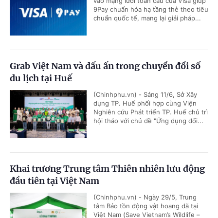
vào mạng lưới toàn cầu của Visa giúp
9Pay chuẩn hóa hạ tầng thẻ theo tiêu
chuẩn quốc tế, mang lại giải pháp...
Grab Việt Nam và dấu ấn trong chuyển đổi số
du lịch tại Huế
(Chinhphu.vn) - Sáng 11/6, Sở Xây
dựng TP. Huế phối hợp cùng Viện
Nghiên cứu Phát triển TP. Huế chủ trì
hội thảo với chủ đề "Ứng dụng đổi...
Khai trương Trung tâm Thiên nhiên lưu động
đầu tiên tại Việt Nam
(Chinhphu.vn) - Ngày 29/5, Trung
tâm Bảo tồn động vật hoang dã tại
Việt Nam (Save Vietnam’s Wildlife –