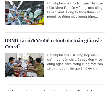
(Chinhphu.vn) - Bà Nguyễn Thị Loan
(Bắc Ninh) là nhân viên tại một công
ty sản xuất. Công ty thỏa thuận với
người lao động mức lương tổng...
UBND xã có được điều chỉnh dự toán giữa các
đơn vị?
(Chinhphu.vn) - Trường hợp điều
chỉnh dự toán chi giữa các đơn vị sử
dụng ngân sách trong cùng một cấp
xã thì thuộc thẩm quyền điều chỉnh...
Thủ tục cấp lại Giấy chứng nhận đăng ký
nghĩa vụ quân sự
Cổng TTĐT Chính phủ
English
中文
(Chinhphu.vn) - Trước đây, ông Khuất