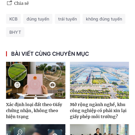
Chia sẻ
KCB
đúng tuyến
trái tuyến
không đúng tuyến
BHYT
BÀI VIẾT CÙNG CHUYÊN MỤC
Xác định loại đất theo Giấy
Mở rộng ngành nghề, khu
chứng nhận, không theo
công nghiệp có phải xin lại
hiện trạng
giấy phép môi trường?