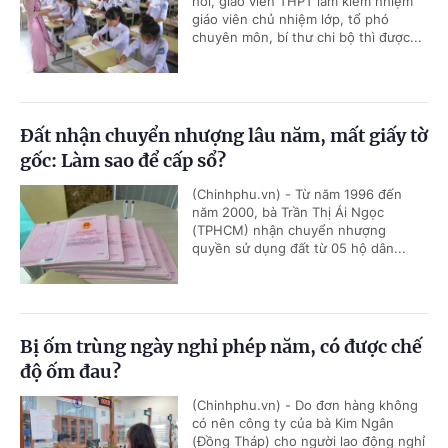
hỏi, giáo viên THPT làm kiêm nhiệm
giáo viên chủ nhiệm lớp, tổ phó
chuyên môn, bí thư chi bộ thì được...
Đất nhận chuyển nhượng lâu năm, mất giấy tờ
gốc: Làm sao để cấp sổ?
(Chinhphu.vn) - Từ năm 1996 đến
năm 2000, bà Trần Thị Ái Ngọc
(TPHCM) nhận chuyển nhượng
quyền sử dụng đất từ 05 hộ dân...
Bị ốm trùng ngày nghỉ phép năm, có được chế
độ ốm đau?
(Chinhphu.vn) - Do đơn hàng không
có nên công ty của bà Kim Ngân
(Đồng Tháp) cho người lao động nghỉ