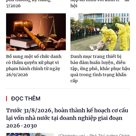
7/2026
hội
Bổ sung một số chức danh
Danh mục trang thiết bị
có thẩm quyền xử phạt vi
bảo đảm huấn luyện, diễn
phạm hành chính từ ngày
tập, ứng phó, khắc phục hậu
26/9/2026
quả trong tình trạng khẩn
cấp
ĐỌC THÊM
Trước 31/8/2026, hoàn thành kế hoạch cơ cấu
lại vốn nhà nước tại doanh nghiệp giai đoạn
2026-2030
(Chinhphu.vn) - Phó Thủ tướng Chính