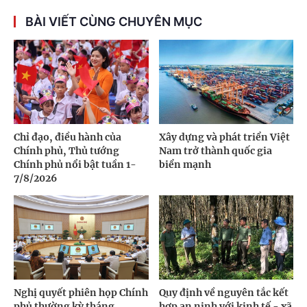
BÀI VIẾT CÙNG CHUYÊN MỤC
Chỉ đạo, điều hành của
Xây dựng và phát triển Việt
Chính phủ, Thủ tướng
Nam trở thành quốc gia
Chính phủ nổi bật tuần 1-
biển mạnh
7/8/2026
Nghị quyết phiên họp Chính
Quy định về nguyên tắc kết
phủ thường kỳ tháng
hợp an ninh với kinh tế - xã