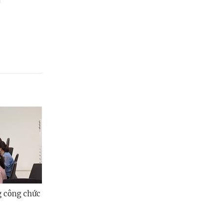
Quảng Ngãi
Quảng Ninh
Quảng Trị
Sơn La
Thanh Hóa
Thái Nguyên
Thừa Thiên Huế
Tuyên Quang
Tây Ninh
g công chức
Vĩnh Long