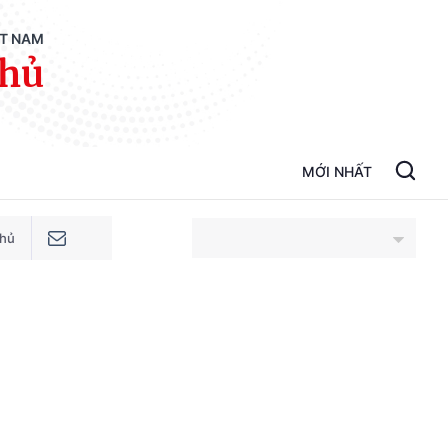
ỆT NAM
phủ
MỚI NHẤT
phủ
An Giang
Bắc Ninh
Cao Bằng