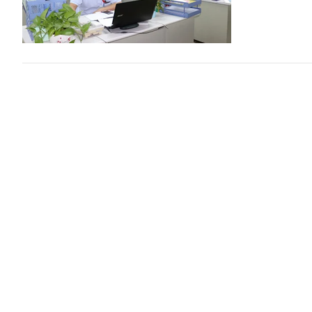
Mức hưởng
Trả lời công dân
(Chinhphu.vn) 
liễu Trung ươn
Có được t
2026?
Trả lời công dân