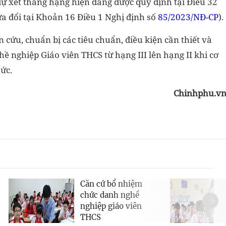
dự xét thăng hạng hiện đang được quy định tại Điều 32
a đổi tại Khoản 16 Điều 1 Nghị định số
85/2023/NĐ-CP
).
cứu, chuẩn bị các tiêu chuẩn, điều kiện cần thiết và
 nghiệp Giáo viên THCS từ hạng III lên hạng II khi cơ
ức.
Chinhphu.v
Căn cứ bổ nhiệm
chức danh nghề
nghiệp giáo viên
THCS