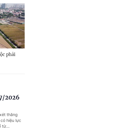
ộc phải
/7/2026
xét thăng
có hiệu lực
 từ...