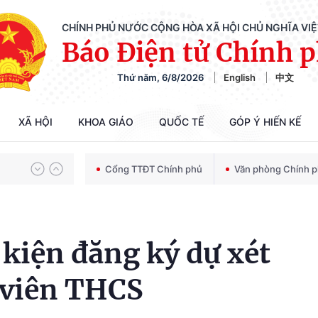
CHÍNH PHỦ NƯỚC CỘNG HÒA XÃ HỘI CHỦ NGHĨA VI
Báo Điện tử Chính 
Thứ năm, 6/8/2026
English
中文
Chiến dịch 500 ngày đêm tìm kiếm, quy tập và xác định danh tính hài cốt liệt sĩ
XÃ HỘI
KHOA GIÁO
QUỐC TẾ
GÓP Ý HIẾN KẾ
Bảo vệ nền tảng tư tưởng của Đảng trong kỷ nguyên phát triển mới
Cổng TTĐT Chính phủ
Văn phòng Chính 
Chiến dịch 500 ngày đêm tìm kiếm, quy tập và xác định danh tính hài cốt liệt sĩ
 kiện đăng ký dự xét
 viên THCS