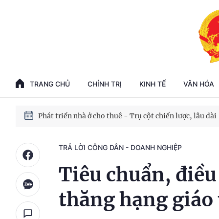
Phát triển kinh tế nhà nước trong kỷ nguyên mới
100 ngày xử lý các điểm nghẽn về chuyển đổi số
TRANG CHỦ
CHÍNH TRỊ
KINH TẾ
VĂN HÓA
Phát triển nhà ở cho thuê - Trụ cột chiến lược, lâu dài
Phát triển kinh tế nhà nước trong kỷ nguyên mới
TRẢ LỜI CÔNG DÂN - DOANH NGHIỆP
Tiêu chuẩn, điều
thăng hạng giáo