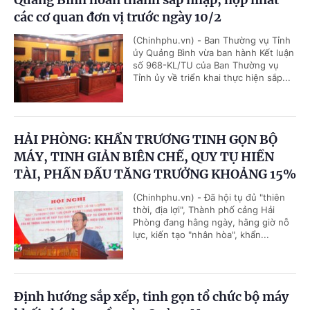
các cơ quan đơn vị trước ngày 10/2
(Chinhphu.vn) - Ban Thường vụ Tỉnh
ủy Quảng Bình vừa ban hành Kết luận
số 968-KL/TU của Ban Thường vụ
Tỉnh ủy về triển khai thực hiện sắp...
HẢI PHÒNG: KHẨN TRƯƠNG TINH GỌN BỘ
MÁY, TINH GIẢN BIÊN CHẾ, QUY TỤ HIỀN
TÀI, PHẤN ĐẤU TĂNG TRƯỞNG KHOẢNG 15%
(Chinhphu.vn) - Đã hội tụ đủ "thiên
thời, địa lợi", Thành phố cảng Hải
Phòng đang hằng ngày, hằng giờ nỗ
lực, kiến tạo "nhân hòa", khẩn...
Định hướng sắp xếp, tinh gọn tổ chức bộ máy