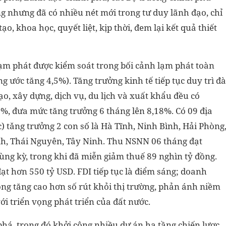
 nhưng đã có nhiều nét mới trong tư duy lãnh đạo, chỉ
o, khoa học, quyết liệt, kịp thời, đem lại kết quả thiết
lạm phát được kiểm soát trong bối cảnh lạm phát toàn
ng ước tăng 4,5%). Tăng trưởng kinh tế tiếp tục duy trì đà
tạo, xây dựng, dịch vụ, du lịch và xuất khẩu đều có
9%, đưa mức tăng trưởng 6 tháng lên 8,18%. Có 09 địa
 tǎng trưởng 2 con số là Hà Tĩnh, Ninh Bình, Hải Phòng
h, Thái Nguyên, Tây Ninh. Thu NSNN 06 tháng đạt
ùng kỳ, trong khi đã miễn giảm thuế 89 nghìn tỷ đồng.
ạt hơn 550 tỷ USD. FDI tiếp tục là điểm sáng; doanh
ộng tăng cao hơn số rút khỏi thị trường, phản ánh niềm
ới triển vọng phát triển của đất nước.
phá, trong đó khởi công nhiều dự án hạ tầng chiến lược,