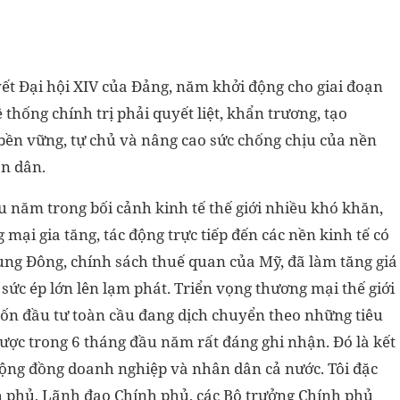
yết Đại hội XIV của Đảng, năm khởi động cho giai đoạn
 thống chính trị phải quyết liệt, khẩn trương, tạo
 bền vững, tự chủ và nâng cao sức chống chịu của nền
ân dân.
u năm trong bối cảnh kinh tế thế giới nhiều khó khăn,
 mại gia tăng, tác động trực tiếp đến các nền kinh tế có
ung Đông, chính sách thuế quan của Mỹ, đã làm tăng giá
o sức ép lớn lên lạm phát. Triển vọng thương mại thế giới
 vốn đầu tư toàn cầu đang dịch chuyển theo những tiêu
được trong 6 tháng đầu năm rất đáng ghi nhận. Đó là kết
 cộng đồng doanh nghiệp và nhân dân cả nước. Tôi đặc
h phủ, Lãnh đạo Chính phủ, các Bộ trưởng Chính phủ