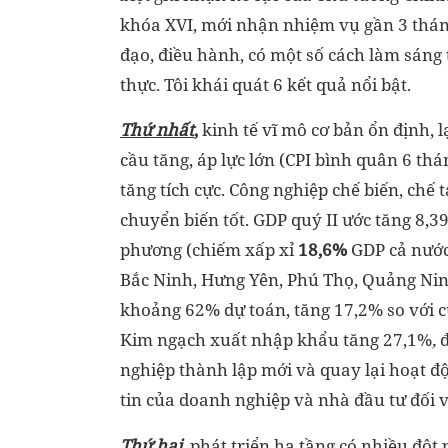
khóa XVI, mới nhận nhiệm vụ gần 3 tháng
đạo, điều hành, có một số cách làm sáng tạ
thực. Tôi khái quát 6 kết quả nổi bật.
Thứ nhất
,
kinh tế vĩ mô cơ bản ổn định, 
cầu tăng, áp lực lớn (CPI bình quân 6 thá
tăng tích cực. Công nghiệp chế biến, chế 
chuyển biến tốt. GDP quý II ước tăng 8,3
phương (chiếm xấp xỉ
18,6%
GDP cả nước)
Bắc Ninh, Hưng Yên, Phú Thọ, Quảng Nin
khoảng 62% dự toán, tăng 17,2% so với c
Kim ngạch xuất nhập khẩu tăng 27,1%
,
đ
nghiệp thành lập mới và quay lại hoạt đ
tin của doanh nghiệp và nhà đầu tư đối v
Thứ hai
,
phát triển hạ tầng có nhiều đột 