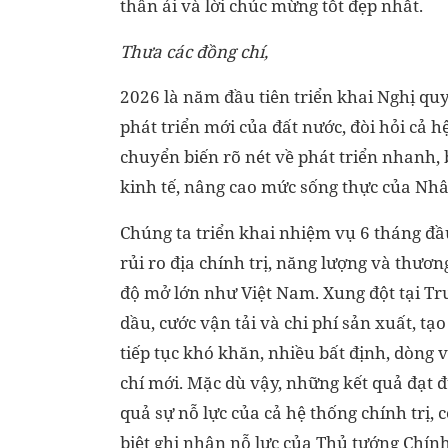
thân ái và lời chúc mừng tốt đẹp nhất.
Thưa các đồng chí,
2026 là năm đầu tiên triển khai Nghị qu
phát triển mới của đất nước, đòi hỏi cả hệ
chuyển biến rõ nét về phát triển nhanh,
kinh tế, nâng cao mức sống thực của Nh
Chúng ta triển khai nhiệm vụ 6 tháng đầ
rủi ro địa chính trị, năng lượng và thương
độ mở lớn như Việt Nam. Xung đột tại Tr
dầu, cước vận tải và chi phí sản xuất, tạ
tiếp tục khó khăn, nhiều bất định, dòng
chí mới. Mặc dù vậy, những kết quả đạt 
quả sự nỗ lực của cả hệ thống chính trị,
biệt ghi nhận nỗ lực của Thủ tướng Chín