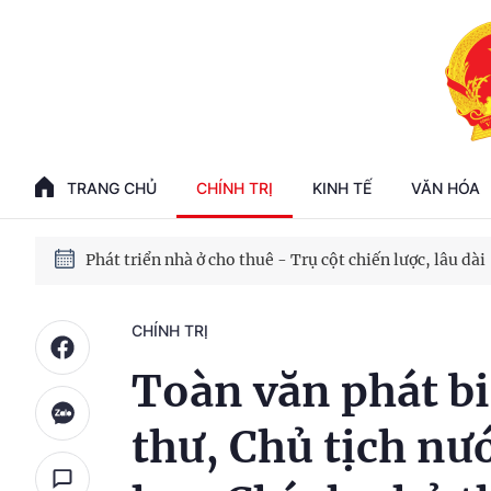
Phát triển kinh tế nhà nước trong kỷ nguyên mới
100 ngày xử lý các điểm nghẽn về chuyển đổi số
TRANG CHỦ
CHÍNH TRỊ
KINH TẾ
VĂN HÓA
Phát triển nhà ở cho thuê - Trụ cột chiến lược, lâu dài
Phát triển kinh tế nhà nước trong kỷ nguyên mới
CHÍNH TRỊ
Toàn văn phát bi
thư, Chủ tịch nư