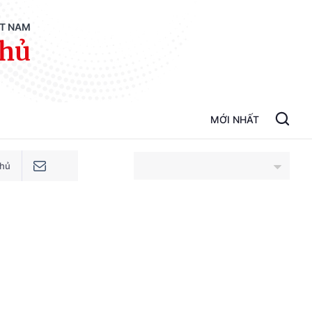
ỆT NAM
phủ
MỚI NHẤT
phủ
An Giang
Bắc Ninh
Cao Bằng