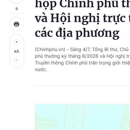
họp Chính phủ t
0
và Hội nghị trực
các địa phương
(Chinhphu.vn) - Sáng 4/7, Tổng Bí thư, Chủ
aA
phủ thường kỳ tháng 6/2026 và Hội nghị tr
Truyền thông Chính phủ trân trọng giới thi
nước.