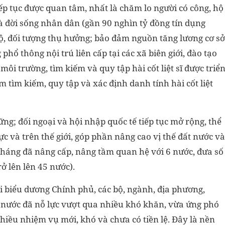
iếp tục được quan tâm, nhất là chăm lo người có công, hộ
 và đời sống nhân dân (gần 90 nghìn tỷ đồng tín dụng
 hộ, đối tượng thụ hưởng; bảo đảm nguồn tăng lương cơ sở
phổ thông nội trú liên cấp tại các xã biên giới, đào tạo
ôi trường, tìm kiếm và quy tập hài cốt liệt sĩ được triể
m tìm kiếm, quy tập và xác định danh tính hài cốt liệt
ng; đối ngoại và hội nhập quốc tế tiếp tục mở rộng, thể
c và trên thế giới, góp phần nâng cao vị thế đất nước và
 tháng đã nâng cấp, nâng tầm quan hệ với 6 nước, đưa số
rở lên lên 45 nước).
 biểu dương Chính phủ, các bộ, ngành, địa phương,
nước đã nỗ lực vượt qua nhiều khó khăn, vừa ứng phó
nhiều nhiệm vụ mới, khó và chưa có tiền lệ. Đây là nền