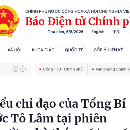
CHÍNH PHỦ NƯỚC CỘNG HÒA XÃ HỘI CHỦ NGHĨA VI
Báo Điện tử Chính 
Thứ năm, 6/8/2026
English
中文
Chiến dịch 500 ngày đêm tìm kiếm, quy tập và xác định danh tính hài cốt liệt sĩ
XÃ HỘI
KHOA GIÁO
QUỐC TẾ
GÓP Ý HIẾN KẾ
Bảo vệ nền tảng tư tưởng của Đảng trong kỷ nguyên phát triển mới
Cổng TTĐT Chính phủ
Văn phòng Chính 
Chiến dịch 500 ngày đêm tìm kiếm, quy tập và xác định danh tính hài cốt liệt sĩ
ểu chỉ đạo của Tổng Bí
ớc Tô Lâm tại phiên