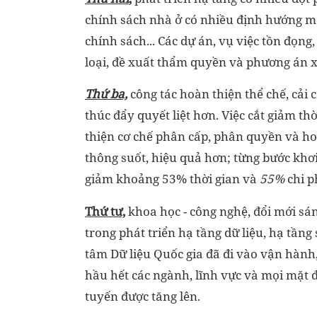
chính sách nhà ở có nhiều định hướng mớ
chính sách... Các dự án, vụ việc tồn đọng,
loại, đề xuất thẩm quyền và phương án x
Thứ ba,
công tác hoàn thiện thể chế, cải
thúc đẩy quyết liệt hơn. Việc cắt giảm th
thiện cơ chế phân cấp, phân quyền và h
thông suốt, hiệu quả hơn; từng bước khơi
giảm khoảng 53% thời gian và
55%
chi p
Thứ tư,
khoa học - công nghệ, đổi mới sáng
trong phát triển hạ tầng dữ liệu, hạ tầng
tâm Dữ liệu Quốc gia đã đi vào vận hành,
hầu hết các ngành, lĩnh vực và mọi mặt đ
tuyến được tăng lên.