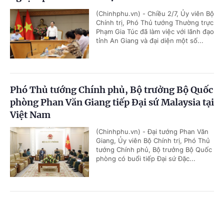
(Chinhphu.vn) - Chiều 2/7, Ủy viên Bộ
Chính trị, Phó Thủ tướng Thường trực
Phạm Gia Túc đã làm việc với lãnh đạo
tỉnh An Giang và đại diện một số...
Phó Thủ tướng Chính phủ, Bộ trưởng Bộ Quốc
phòng Phan Văn Giang tiếp Đại sứ Malaysia tại
Việt Nam
(Chinhphu.vn) - Đại tướng Phan Văn
Giang, Ủy viên Bộ Chính trị, Phó Thủ
tướng Chính phủ, Bộ trưởng Bộ Quốc
phòng có buổi tiếp Đại sứ Đặc...
Thúc đẩy hợp tác quốc phòng Việt Nam - UAE
Cổng TTĐT Chính phủ
English
中文
theo hướng thực chất, hiệu quả