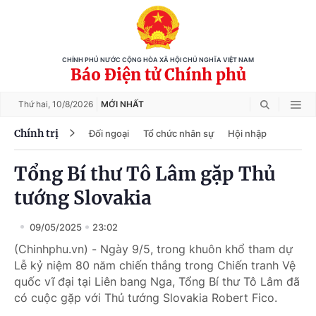
CHÍNH PHỦ NƯỚC CỘNG HÒA XÃ HỘI CHỦ NGHĨA VIỆT NAM
Báo Điện tử Chính phủ
Thứ hai,
10/8/2026
MỚI NHẤT
Chính trị
Đối ngoại
Tổ chức nhân sự
Hội nhập
Tổng Bí thư Tô Lâm gặp Thủ
tướng Slovakia
09/05/2025
23:02
(Chinhphu.vn) - Ngày 9/5, trong khuôn khổ tham dự
Lễ kỷ niệm 80 năm chiến thắng trong Chiến tranh Vệ
quốc vĩ đại tại Liên bang Nga, Tổng Bí thư Tô Lâm đã
có cuộc gặp với Thủ tướng Slovakia Robert Fico.