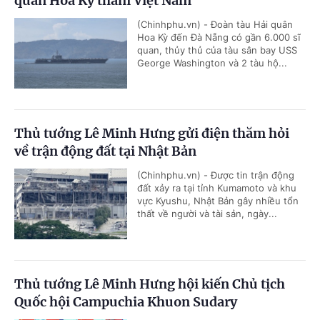
quân Hoa Kỳ thăm Việt Nam
(Chinhphu.vn) - Đoàn tàu Hải quân
Hoa Kỳ đến Đà Nẵng có gần 6.000 sĩ
quan, thủy thủ của tàu sân bay USS
George Washington và 2 tàu hộ...
Thủ tướng Lê Minh Hưng gửi điện thăm hỏi
về trận động đất tại Nhật Bản
(Chinhphu.vn) - Được tin trận động
đất xảy ra tại tỉnh Kumamoto và khu
vực Kyushu, Nhật Bản gây nhiều tổn
thất về người và tài sản, ngày...
Thủ tướng Lê Minh Hưng hội kiến Chủ tịch
Quốc hội Campuchia Khuon Sudary