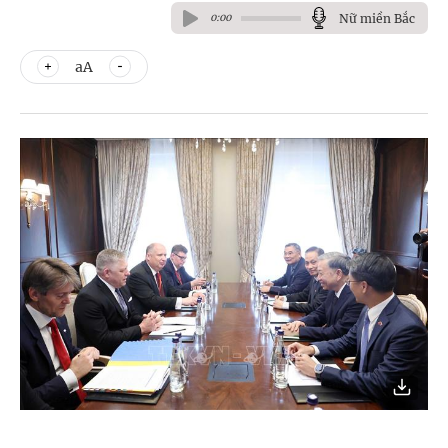
Nữ miền Bắc
0:00
aA