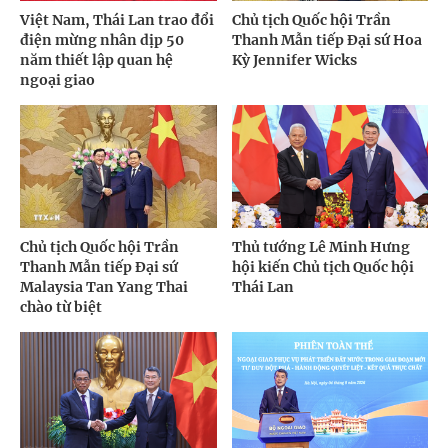
Việt Nam, Thái Lan trao đổi
Chủ tịch Quốc hội Trần
điện mừng nhân dịp 50
Thanh Mẫn tiếp Đại sứ Hoa
năm thiết lập quan hệ
Kỳ Jennifer Wicks
ngoại giao
Chủ tịch Quốc hội Trần
Thủ tướng Lê Minh Hưng
Thanh Mẫn tiếp Đại sứ
hội kiến Chủ tịch Quốc hội
Malaysia Tan Yang Thai
Thái Lan
chào từ biệt