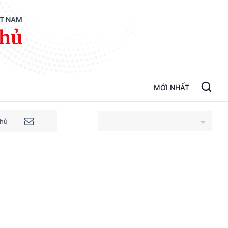
ỆT NAM
phủ
MỚI NHẤT
phủ
An Giang
Bắc Ninh
Cao Bằng