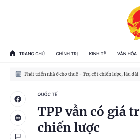
Phát triển kinh tế nhà nước trong kỷ nguyên mới
100 ngày xử lý các điểm nghẽn về chuyển đổi số
TRANG CHỦ
CHÍNH TRỊ
KINH TẾ
VĂN HÓA
Phát triển nhà ở cho thuê - Trụ cột chiến lược, lâu dài
Phát triển kinh tế nhà nước trong kỷ nguyên mới
QUỐC TẾ
TPP vẫn có giá tr
chiến lược