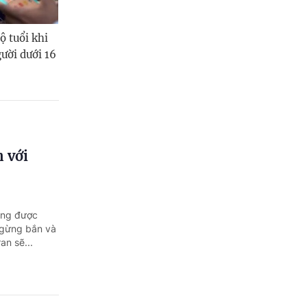
ộ tuổi khi
ười dưới 16
n với
ang được
 ngừng bắn và
an sẽ...