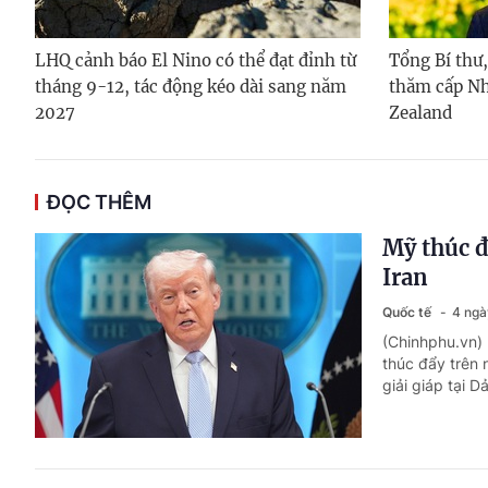
LHQ cảnh báo El Nino có thể đạt đỉnh từ
Tổng Bí thư
tháng 9-12, tác động kéo dài sang năm
thăm cấp Nh
2027
Zealand
ĐỌC THÊM
Mỹ thúc đ
Iran
Quốc tế
4 ngà
(Chinhphu.vn) 
thúc đẩy trên n
giải giáp tại 