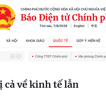
CHÍNH PHỦ NƯỚC CỘNG HÒA XÃ HỘI CHỦ NGHĨA VI
Báo Điện tử Chính 
Thứ sáu, 7/8/2026
English
中文
Chiến dịch 500 ngày đêm tìm kiếm, quy tập và xác định danh tính hài cốt liệt sĩ
XÃ HỘI
KHOA GIÁO
QUỐC TẾ
GÓP Ý HIẾN KẾ
Bảo vệ nền tảng tư tưởng của Đảng trong kỷ nguyên phát triển mới
Cổng TTĐT Chính phủ
Văn phòng Chính 
Chiến dịch 500 ngày đêm tìm kiếm, quy tập và xác định danh tính hài cốt liệt sĩ
ị cả về kinh tế lẫn