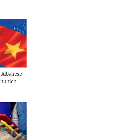
Quảng Ngãi
Quảng Ninh
Quảng Trị
Sơn La
Thanh Hóa
Thái Nguyên
 Albanese
hủ tịch
Thừa Thiên Huế
Tuyên Quang
Tây Ninh
Vĩnh Long