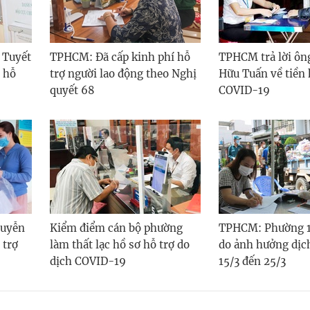
 Tuyết
TPHCM: Đã cấp kinh phí hỗ
TPHCM trả lời ô
 hỗ
trợ người lao động theo Nghị
Hữu Tuấn về tiền 
quyết 68
COVID-19
guyễn
Kiểm điểm cán bộ phường
TPHCM: Phường 13
 trợ
làm thất lạc hồ sơ hỗ trợ do
do ảnh hưởng dịc
dịch COVID-19
15/3 đến 25/3