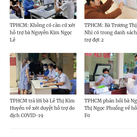
TPHCM: Không có căn cứ xét
TPHCM: Bà Trương Thị
hỗ trợ bà Nguyễn Kim Ngọc
Nhi có trong danh sách
Lê
trợ đợt 2
TPHCM trả lời bà Lê Thị Kim
TPHCM phản hồi bà N
Huyền về xét duyệt hỗ trợ do
Thị Ngọc Phuổng về hỗ
dịch COVID-19
F0