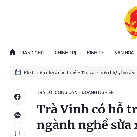
Phát triển kinh tế nhà nước trong kỷ nguyên mới
100 ngày xử lý các điểm nghẽn về chuyển đổi số
TRANG CHỦ
CHÍNH TRỊ
KINH TẾ
VĂN HÓA
Phát triển nhà ở cho thuê - Trụ cột chiến lược, lâu dài
Phát triển kinh tế nhà nước trong kỷ nguyên mới
TRẢ LỜI CÔNG DÂN - DOANH NGHIỆP
Trà Vinh có hỗ t
ngành nghề sửa 