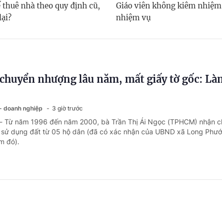
 thuê nhà theo quy định cũ,
Giáo viên không kiêm nhiệm
lại?
nhiệm vụ
chuyển nhượng lâu năm, mất giấy tờ gốc: Là
 - doanh nghiệp
3 giờ trước
 - Từ năm 1996 đến năm 2000, bà Trần Thị Ái Ngọc (TPHCM) nhận 
sử dụng đất từ 05 hộ dân (đã có xác nhận của UBND xã Long Phướ
ểm đó).
ng ngày nghỉ phép năm, có được chế độ ốm đ
 - doanh nghiệp
20 giờ trước