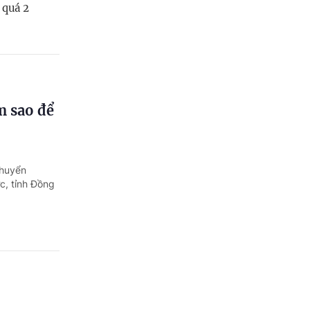
 quá 2
m sao để
chuyển
c, tỉnh Đồng
au?