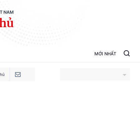
ỆT NAM
phủ
MỚI NHẤT
phủ
An Giang
Bắc Ninh
Cao Bằng