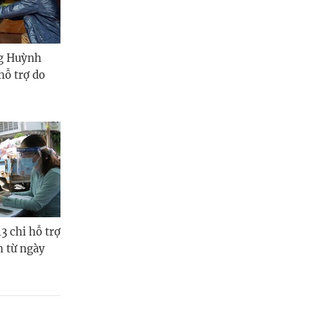
Quảng Ngãi
Quảng Ninh
ng Huỳnh
Quảng Trị
hỗ trợ do
Sơn La
Thanh Hóa
Thái Nguyên
Thừa Thiên Huế
Tuyên Quang
 chi hỗ trợ
Tây Ninh
h từ ngày
Vĩnh Long