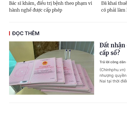
Bác sĩ khám, điều trị bệnh theo phạm vi
Đã khai thuế
hành nghề được cấp phép
có phải làm 
ĐỌC THÊM
Đất nhận 
cấp sổ?
Trả lời công dân
(Chinhphu.vn)
nhượng quyền 
Nai tại thời đi
Bị ốm trù
Trả lời công dân