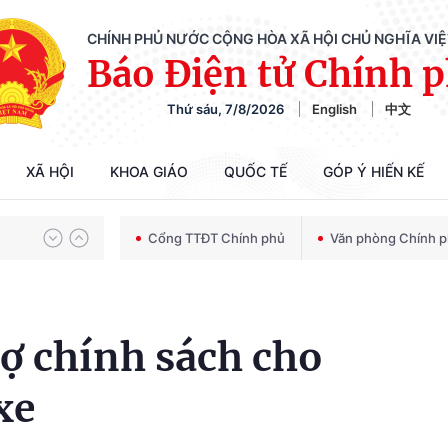
CHÍNH PHỦ NƯỚC CỘNG HÒA XÃ HỘI CHỦ NGHĨA VI
Báo Điện tử Chính 
Thứ sáu, 7/8/2026
English
中文
Chiến dịch 500 ngày đêm tìm kiếm, quy tập và xác định danh tính hài cốt liệt sĩ
XÃ HỘI
KHOA GIÁO
QUỐC TẾ
GÓP Ý HIẾN KẾ
Bảo vệ nền tảng tư tưởng của Đảng trong kỷ nguyên phát triển mới
Cổng TTĐT Chính phủ
Văn phòng Chính 
Chiến dịch 500 ngày đêm tìm kiếm, quy tập và xác định danh tính hài cốt liệt sĩ
rợ chính sách cho
xe