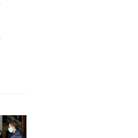
D
Hưng Yên
ố
Hải Phòng
Khánh Hòa
n
Lai Châu
Lào Cai
Lâm Đồng
Lạng Sơn
Nghệ An
Ninh Bình
Phú Thọ