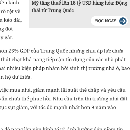
Nền kinh
Mỹ tăng thuế lên 18 tỷ USD hàng hóa: Động
thái từ Trung Quốc
rõ rệt về
 kéo dài,
ĐỌC NGAY
ng đột
y gắt.
hơn 25% GDP của Trung Quốc nhưng chịu áp lực chưa
thắt chặt khả năng tiếp cận tín dụng của các nhà phát
hai nhiều biện pháp nhằm hồi sinh thị trường nhà ở, bao
n hộ dư thừa.
 việc mua nhà, giảm mạnh lãi suất thế chấp và yêu cầu
vẫn chưa thể phục hồi. Nhu cầu trên thị trường nhà đất
tục sụt giảm, với tốc độ mạnh nhất hơn 9 năm vào
ã đè nặng lên nền kinh tế và ảnh hưởng đến niềm tin