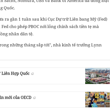
n Sachs, Nomura, UBS và Bank of America đã đồng loạt
ng Quốc.
a ra gần 1 tuần sau khi Cục Dự trữ Liên bang Mỹ (Fed)
a Fed cho phép PBOC nới lỏng chính sách tiền tẹ mà
đồng nhân dân tệ.
trong những tháng sắp tới", nhà kinh tế trưởng Lynn
h’ Liên Hợp Quốc
hìn mới của OECD