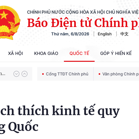
CHÍNH PHỦ NƯỚC CỘNG HÒA XÃ HỘI CHỦ NGHĨA VI
Báo Điện tử Chính 
Thứ năm, 6/8/2026
English
中文
Chiến dịch 500 ngày đêm tìm kiếm, quy tập và xác định danh tính hài cốt liệt sĩ
XÃ HỘI
KHOA GIÁO
QUỐC TẾ
GÓP Ý HIẾN KẾ
Bảo vệ nền tảng tư tưởng của Đảng trong kỷ nguyên phát triển mới
Cổng TTĐT Chính phủ
Văn phòng Chính 
Chiến dịch 500 ngày đêm tìm kiếm, quy tập và xác định danh tính hài cốt liệt sĩ
ch thích kinh tế quy
g Quốc