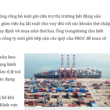
g công bố một gói cứu trợ thị trường bất động sản
gồm việc hạ lãi suất cho vay đối với các khoản thế chấp
 quy định về mua nhà thứ hai. Ông Gongsheng cho biết
 công ty môi giới tiếp cận các quỹ của PBOC để mua cổ
 sản bao
ung bình
m tỉ lệ trả
các dạng
 bố khi
 Kinh vực