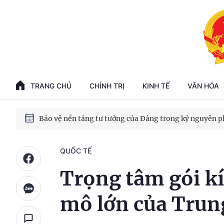
Phát triển kinh tế nhà nước trong kỷ nguyên mới
100 ngày xử lý các điểm nghẽn về chuyển đổi số
TRANG CHỦ
CHÍNH TRỊ
KINH TẾ
VĂN HÓA
Phát triển nhà ở cho thuê - Trụ cột chiến lược, lâu dài
Phát triển kinh tế nhà nước trong kỷ nguyên mới
QUỐC TẾ
Trọng tâm gói kí
mô lớn của Trun