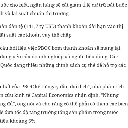
 cho biết, ngân hàng sẽ cắt giảm tỉ lệ dự trữ bắt buộc
h và lãi suất chuẩn thị trường.
ân dân tệ (141,7 tỷ USD) thanh khoản dài hạn vào thị
lãi suất các khoản vay thế chấp.
t câu hỏi liệu việc PBOC bơm thanh khoản sẽ mang lại
g đang yếu của doanh nghiệp và người tiêu dùng. Các
uốc đang thiếu những chính sách cụ thể để hỗ trợ các
g nhất của PBOC kể từ ngày đầu đại dịch", nhà phân tích
ên cứu kinh tế Capital Economics nhận định. "Nhưng
ng đủ", ông nói và cho rằng có thể phải có thêm các biện
để đưa tốc độ tăng trưởng tổng sản phẩm trong nước
tiêu khoảng 5%.