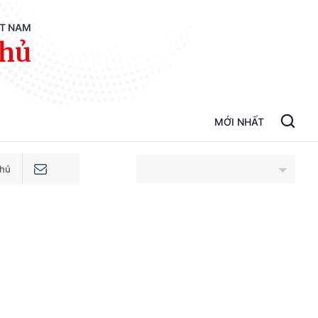
ỆT NAM
phủ
MỚI NHẤT
phủ
An Giang
Bắc Ninh
Cao Bằng