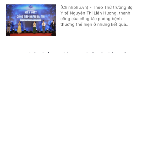
(Chinhphu.vn) - Theo Thứ trưởng Bộ
Y tế Nguyễn Thị Liên Hương, thành
công của công tác phòng bệnh
thường thể hiện ở những kết quả...
Đưa tri thức điều trị đột quỵ thế giới đến Đồng
bằng sông Cửu Long
Cổng TTĐT Chính phủ
English
中文
(Chinhphu.vn) - Không chỉ là một
khóa đào tạo y khoa liên tục, Stroke
Trang chủ
Media
Tin nóng
Thông tin
Intervention School 2026 đang từng
bước đưa Cần Thơ trở thành điểm...
Chuyên mục
Đề xuất chính sách khuyến khích, khen
CHÍNH TRỊ
KINH TẾ
thưởng đối với tập thể, cá nhân thực hiện tốt
công tác dân số
VĂN HÓA
XÃ HỘI