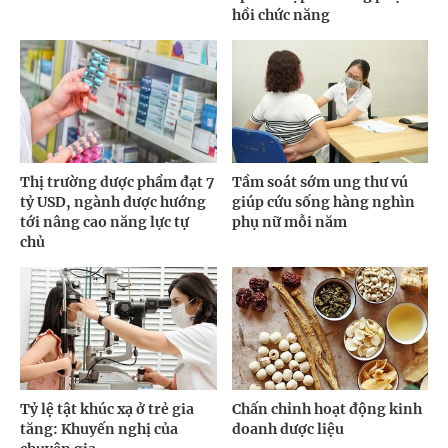
hồi chức năng
Thị trường dược phẩm đạt 7
Tầm soát sớm ung thư vú
tỷ USD, ngành dược hướng
giúp cứu sống hàng nghìn
tới nâng cao năng lực tự
phụ nữ mỗi năm
chủ
Tỷ lệ tật khúc xạ ở trẻ gia
Chấn chỉnh hoạt động kinh
tăng: Khuyến nghị của
doanh dược liệu