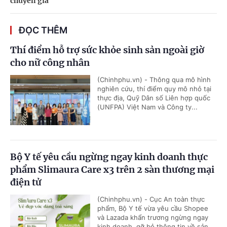
chuyên gia
ĐỌC THÊM
Thí điểm hỗ trợ sức khỏe sinh sản ngoài giờ
cho nữ công nhân
(Chinhphu.vn) - Thông qua mô hình
nghiên cứu, thí điểm quy mô nhỏ tại
thực địa, Quỹ Dân số Liên hợp quốc
(UNFPA) Việt Nam và Công ty...
Bộ Y tế yêu cầu ngừng ngay kinh doanh thực
phẩm Slimaura Care x3 trên 2 sàn thương mại
điện tử
(Chinhphu.vn) - Cục An toàn thực
phẩm, Bộ Y tế vừa yêu cầu Shopee
và Lazada khẩn trương ngừng ngay
kinh doanh, gỡ bỏ thông tin về sản...