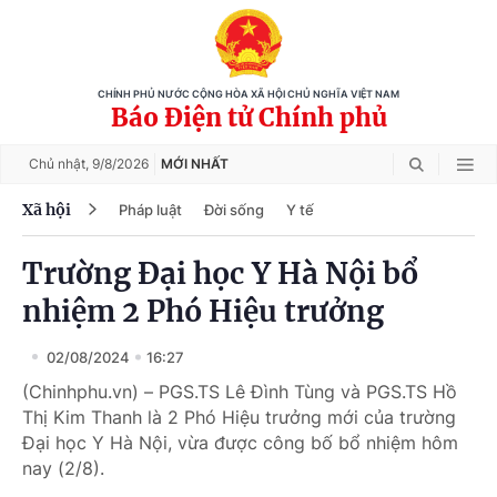
CHÍNH PHỦ NƯỚC CỘNG HÒA XÃ HỘI CHỦ NGHĨA VIỆT NAM
Báo Điện tử Chính phủ
Chủ nhật,
9/8/2026
MỚI NHẤT
Xã hội
Pháp luật
Đời sống
Y tế
Trường Đại học Y Hà Nội bổ
nhiệm 2 Phó Hiệu trưởng
02/08/2024
16:27
(Chinhphu.vn) – PGS.TS Lê Đình Tùng và PGS.TS Hồ
Thị Kim Thanh là 2 Phó Hiệu trưởng mới của trường
Đại học Y Hà Nội, vừa được công bố bổ nhiệm hôm
nay (2/8).