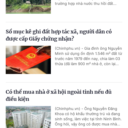
trường hợp nhà nước thu hồi đất...
Sổ mục kê ghi đất hợp tác xã, người dân có
được cấp Giấy chứng nhận?
(Chinhphu.vn) - Gia đình ông Nguyễn
Minh sử dụng ổn định 1.546 m² đất từ
trước năm 1979 đến nay, chia làm 03
thửa (đã làm 900 m² nhà ở, còn lại...
Có thể mua nhà ở xã hội ngoài tỉnh nếu đủ
điều kiện
(Chinhphu.vn) - Ông Nguyễn Đăng
Khoa có hộ khẩu thường trú và đang
sinh sống, làm việc tại tỉnh Ninh Bình.
Ông hỏi, vậy ông có được mua nhà...