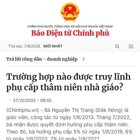
CHÍNH PHỦ NƯỚC CỘNG HÒA XÃ HỘI CHỦ NGHĨA VIỆT NAM
Báo Điện tử Chính phủ
Thứ sáu,
7/8/2026
MỚI NHẤT
Trả lời công dân - doanh nghiệp
Trường hợp nào được truy lĩnh
phụ cấp thâm niên nhà giáo?
27/12/2022
09:02
(Chinhphu.vn) - Bà Nguyễn Thị Trang (Đắk Nông) là
giáo viên, công tác từ ngày 1/8/2013. Tháng 7/2022,
bà nhận được quyết định hưởng phụ cấp thâm niên.
Theo đó, bà hưởng phụ cấp 5% từ ngày 1/8/2019, 6%
từ ngày 1/8/2020, 7% từ ngày 1/8/2021.