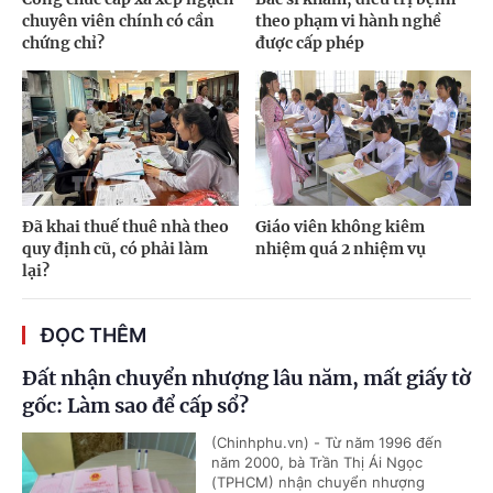
chuyên viên chính có cần
theo phạm vi hành nghề
chứng chỉ?
được cấp phép
Đã khai thuế thuê nhà theo
Giáo viên không kiêm
quy định cũ, có phải làm
nhiệm quá 2 nhiệm vụ
lại?
ĐỌC THÊM
Đất nhận chuyển nhượng lâu năm, mất giấy tờ
gốc: Làm sao để cấp sổ?
(Chinhphu.vn) - Từ năm 1996 đến
năm 2000, bà Trần Thị Ái Ngọc
(TPHCM) nhận chuyển nhượng