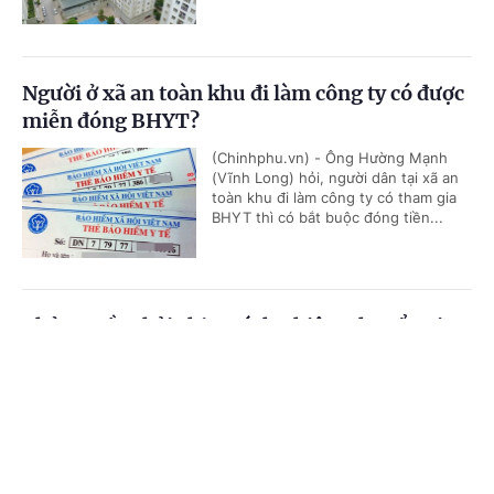
Người ở xã an toàn khu đi làm công ty có được
miễn đóng BHYT?
(Chinhphu.vn) - Ông Hường Mạnh
(Vĩnh Long) hỏi, người dân tại xã an
toàn khu đi làm công ty có tham gia
BHYT thì có bắt buộc đóng tiền...
Chủ nguồn thải chịu trách nhiệm chuyển giao
chất thải
Cổng TTĐT Chính phủ
English
中文
(Chinhphu.vn) - Công ty ông Nguyễn
Đức Thịnh (Gia Lai) có lượng bao
Trang chủ
Media
Tin nóng
Thông tin
cước (polypropylene) thải ra từ quá
trình nhận hàng nguyên liệu của...