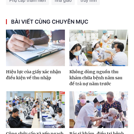
Phụ cấp thâm niên
nhà giáo
truy lĩnh
BÀI VIẾT CÙNG CHUYÊN MỤC
Hiệu lực của giấy xác nhận
Không dùng nguồn thu
điều kiện về thu nhập
khám chữa bệnh năm sau
để trả nợ năm trước
Công chức cấp xã xếp ngạch
Bác sĩ khám, điều trị bệnh