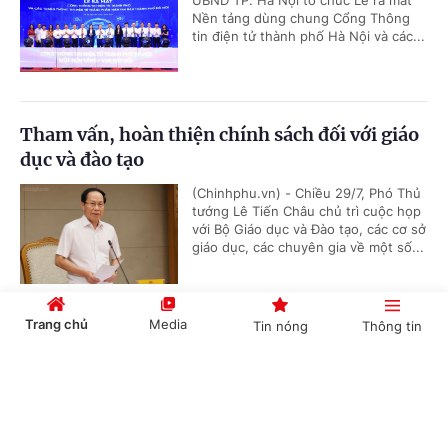
UBND TP. Hà Nội tổ chức Lễ ra mắt
Nền tảng dùng chung Cổng Thông
tin điện tử thành phố Hà Nội và các...
Tham vấn, hoàn thiện chính sách đối với giáo
dục và đào tạo
(Chinhphu.vn) - Chiều 29/7, Phó Thủ
tướng Lê Tiến Châu chủ trì cuộc họp
với Bộ Giáo dục và Đào tạo, các cơ sở
giáo dục, các chuyên gia về một số...
Trang chủ
Media
Tin nóng
Thông tin
Ngân sách khoa học, công nghệ sẽ được theo
dõi đến từng xã trên nền tảng số
Cổng TTĐT Chính phủ
English
中文
(Chinhphu.vn) - Bộ KH&CN đang
hoàn thiện nền tảng số quản lý ngân
sách khoa học, công nghệ, đổi mới