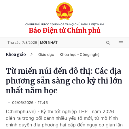
CHÍNH PHỦ NƯỚC CỘNG HÒA XÃ HỘI CHỦ NGHĨA VIỆT NAM
Báo Điện tử Chính phủ
Thứ sáu,
7/8/2026
MỚI NHẤT
Khoa giáo
Giáo dục
Khoa học - Công nghệ
Từ miền núi đến đô thị: Các địa
phương sẵn sàng cho kỳ thi lớn
nhất năm học
02/06/2026
17:45
(Chinhphu.vn) - Kỳ thi tốt nghiệp THPT năm 2026
diễn ra trong bối cảnh nhiều yếu tố mới, từ mô hình
chính quyền địa phương hai cấp đến nguy cơ gian lận