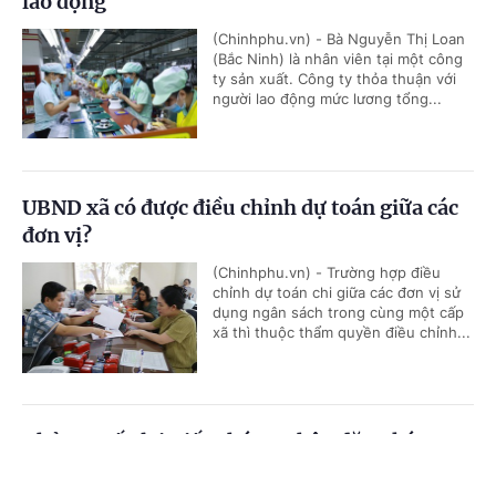
lao động
(Chinhphu.vn) - Bà Nguyễn Thị Loan
(Bắc Ninh) là nhân viên tại một công
ty sản xuất. Công ty thỏa thuận với
người lao động mức lương tổng...
UBND xã có được điều chỉnh dự toán giữa các
đơn vị?
(Chinhphu.vn) - Trường hợp điều
chỉnh dự toán chi giữa các đơn vị sử
dụng ngân sách trong cùng một cấp
xã thì thuộc thẩm quyền điều chỉnh...
Thủ tục cấp lại Giấy chứng nhận đăng ký
nghĩa vụ quân sự
Cổng TTĐT Chính phủ
English
中文