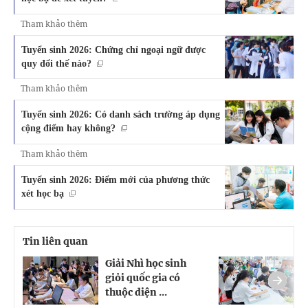
Tham khảo thêm
Tuyển sinh 2026: Chứng chỉ ngoại ngữ được
quy đổi thế nào?
Tham khảo thêm
Tuyển sinh 2026: Có danh sách trường áp dụng
cộng điểm hay không?
Tham khảo thêm
Tuyển sinh 2026: Điểm mới của phương thức
xét học bạ
Tin liên quan
Giải Nhì học sinh
G
giỏi quốc gia có
K
thuộc diện ...
đ