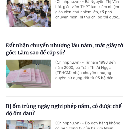
(Chinhphu.vn) - Bà Nguyễn Thị Vân
hỏi, giáo viên THPT làm kiêm nhiệm
giáo viên chủ nhiệm lớp, tổ phó
chuyên môn, bí thư chi bộ thì được...
Đất nhận chuyển nhượng lâu năm, mất giấy tờ
gốc: Làm sao để cấp sổ?
(Chinhphu.vn) - Từ năm 1996 đến
năm 2000, bà Trần Thị Ái Ngọc
(TPHCM) nhận chuyển nhượng
quyền sử dụng đất từ 05 hộ dân...
Bị ốm trùng ngày nghỉ phép năm, có được chế
độ ốm đau?
(Chinhphu.vn) - Do đơn hàng không
có nên công ty của bà Kim Ngân