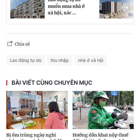
muốn mua nhà ở
đ
xã hội, xác ...
t
Chia sẻ
Lao động tự do
thu nhập
nhà ở xã hội
BÀI VIẾT CÙNG CHUYÊN MỤC
Bị ốm trùng ngày nghỉ
Hướng dẫn khai nộp thuế