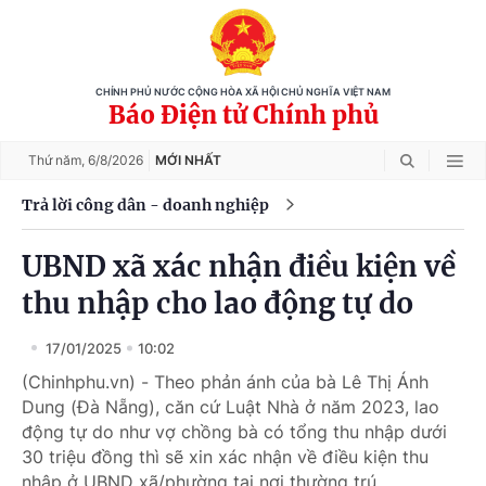
CHÍNH PHỦ NƯỚC CỘNG HÒA XÃ HỘI CHỦ NGHĨA VIỆT NAM
Báo Điện tử Chính phủ
Thứ năm,
6/8/2026
MỚI NHẤT
Trả lời công dân - doanh nghiệp
UBND xã xác nhận điều kiện về
thu nhập cho lao động tự do
17/01/2025
10:02
(Chinhphu.vn) - Theo phản ánh của bà Lê Thị Ánh
Dung (Đà Nẵng), căn cứ Luật Nhà ở năm 2023, lao
động tự do như vợ chồng bà có tổng thu nhập dưới
30 triệu đồng thì sẽ xin xác nhận về điều kiện thu
nhập ở UBND xã/phường tại nơi thường trú.