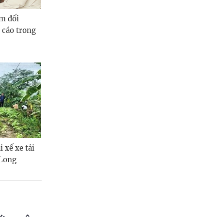
m đối
 cáo trong
 xế xe tải
 Long