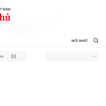
ỆT NAM
phủ
MỚI NHẤT
phủ
An Giang
Bắc Ninh
Cao Bằng