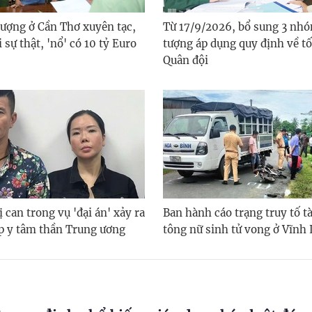
tượng ở Cần Thơ xuyên tạc,
Từ 17/9/2026, bổ sung 3 nhó
 sự thật, 'nổ' có 10 tỷ Euro
tượng áp dụng quy định về tố
Quân đội
ị can trong vụ 'đại án' xảy ra
Ban hành cáo trạng truy tố tài
áp y tâm thần Trung ương
tông nữ sinh tử vong ở Vĩnh