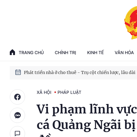
Phát triển kinh tế nhà nước trong kỷ nguyên mới
100 ngày xử lý các điểm nghẽn về chuyển đổi số
TRANG CHỦ
CHÍNH TRỊ
KINH TẾ
VĂN HÓA
Phát triển nhà ở cho thuê - Trụ cột chiến lược, lâu dài
Phát triển kinh tế nhà nước trong kỷ nguyên mới
XÃ HỘI
PHÁP LUẬT
Vi phạm lĩnh vực
cá Quảng Ngãi bị