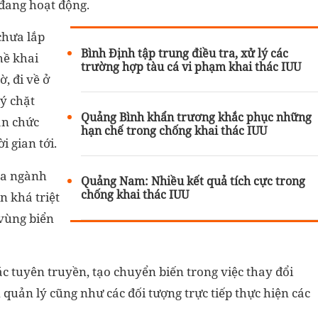
 đang hoạt động.
chưa lắp
Bình Định tập trung điều tra, xử lý các
hề khai
trường hợp tàu cá vi phạm khai thác IUU
, đi về ở
ý chặt
Quảng Bình khẩn trương khắc phục những
an chức
hạn chế trong chống khai thác IUU
 gian tới.
ủa ngành
Quảng Nam: Nhiều kết quả tích cực trong
chống khai thác IUU
n khá triệt
 vùng biển
c tuyên truyền, tạo chuyển biến trong việc thay đổi
quản lý cũng như các đối tượng trực tiếp thực hiện các