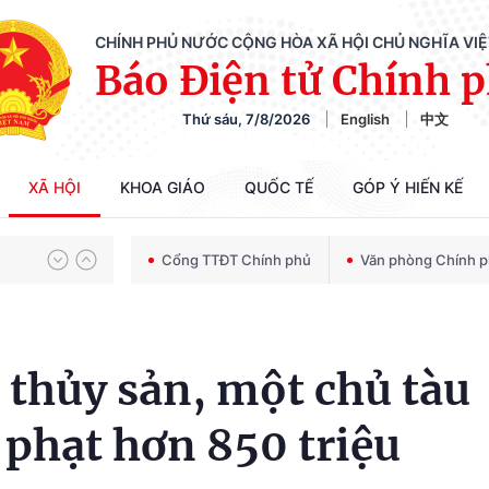
CHÍNH PHỦ NƯỚC CỘNG HÒA XÃ HỘI CHỦ NGHĨA VI
Báo Điện tử Chính 
Thứ sáu, 7/8/2026
English
中文
Chiến dịch 500 ngày đêm tìm kiếm, quy tập và xác định danh tính hài cốt liệt sĩ
XÃ HỘI
KHOA GIÁO
QUỐC TẾ
GÓP Ý HIẾN KẾ
Bảo vệ nền tảng tư tưởng của Đảng trong kỷ nguyên phát triển mới
Cổng TTĐT Chính phủ
Văn phòng Chính 
Chiến dịch 500 ngày đêm tìm kiếm, quy tập và xác định danh tính hài cốt liệt sĩ
 thủy sản, một chủ tàu
 phạt hơn 850 triệu