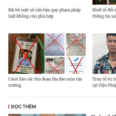
Bãi bỏ một số văn bản quy phạm pháp
Khởi tố đối 
luật không còn phù hợp
thông tin sai
Cảnh báo các thủ đoạn lừa đảo mùa tựu
Truy tố 65 b
trường
tại Viện Ph
ĐỌC THÊM