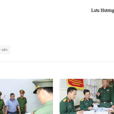
Lưu Hươn
y sản