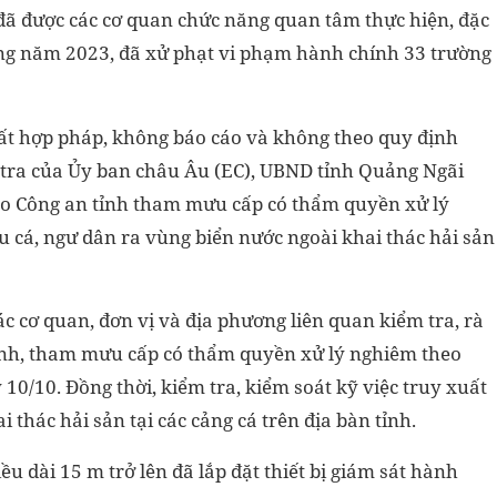
đã được các cơ quan chức năng quan tâm thực hiện, đặc
háng năm 2023, đã xử phạt vi phạm hành chính 33 trường
bất hợp pháp, không báo cáo và không theo quy định
 tra của Ủy ban châu Âu (EC), UBND tỉnh Quảng Ngãi
ao Công an tỉnh tham mưu cấp có thẩm quyền xử lý
u cá, ngư dân ra vùng biển nước ngoài khai thác hải sản
c cơ quan, đơn vị và địa phương liên quan kiểm tra, rà
rình, tham mưu cấp có thẩm quyền xử lý nghiêm theo
0/10. Đồng thời, kiểm tra, kiểm soát kỹ việc truy xuất
thác hải sản tại các cảng cá trên địa bàn tỉnh.
ều dài 15 m trở lên đã lắp đặt thiết bị giám sát hành