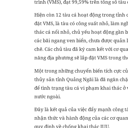
trình (VMS), đạt 99,59% trên tổng số tàu
Hiện còn 12 tàu cá hoạt động trong tỉnh 
đặt VMS, là tàu có công suất nhỏ, làm ng
thác cá nổi nhỏ, chủ yếu hoạt động gần bờ
các bãi ngang ven biển, chưa được quản l
chẽ. Các chủ tàu đã ký cam kết với cơ qu
năng địa phương sẽ lắp đặt VMS trong thời
Một trong những chuyển biến tích cực c
thủy sản tỉnh Quảng Ngãi là đã ngăn chặ
để tình trạng tàu cá vi phạm khai thác ở
nước ngoài.
Đây là kết quả của việc đẩy mạnh công tá
nhận thức và hành động của các cơ quan 
quy định về chống khai thác IUU.