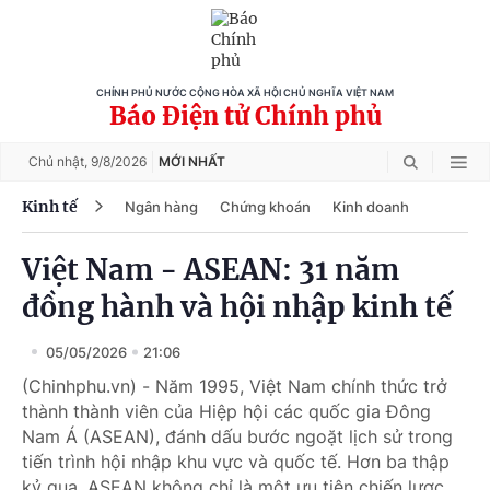
CHÍNH PHỦ NƯỚC CỘNG HÒA XÃ HỘI CHỦ NGHĨA VIỆT NAM
Báo Điện tử Chính phủ
Chủ nhật,
9/8/2026
MỚI NHẤT
Kinh tế
Ngân hàng
Chứng khoán
Kinh doanh
Việt Nam - ASEAN: 31 năm
đồng hành và hội nhập kinh tế
05/05/2026
21:06
(Chinhphu.vn) - Năm 1995, Việt Nam chính thức trở
thành thành viên của Hiệp hội các quốc gia Đông
Nam Á (ASEAN), đánh dấu bước ngoặt lịch sử trong
tiến trình hội nhập khu vực và quốc tế. Hơn ba thập
kỷ qua, ASEAN không chỉ là một ưu tiên chiến lược