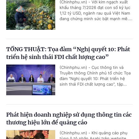
(Chinhphu.vn) - Với kim ngạch xuất
khẩu tháng 7/2026 đạt con số kỷ lục
1,12 tỷ USD, ngành rau quả Việt Nam
đang chứng minh sức bật mạnh mẽ....
TỔNG THUẬT: Tọa đàm “Nghị quyết 10: Phát
triển hệ sinh thái FDI chất lượng cao”
(Chinhphu.vn) - Cục thông tin và
Truyền thông Chính phủ tổ chức Tọa
đàm "Nghị quyết 10: Phát triển hệ
sinh thái FDI chất lượng cao", tập...
Phát hiện doanh nghiệp sử dụng thông tin các
thương hiệu lớn để quảng cáo
(Chinhphu.vn) - Khi quảng cáo phụ
tùng ô tô nhãn Asahi trên website