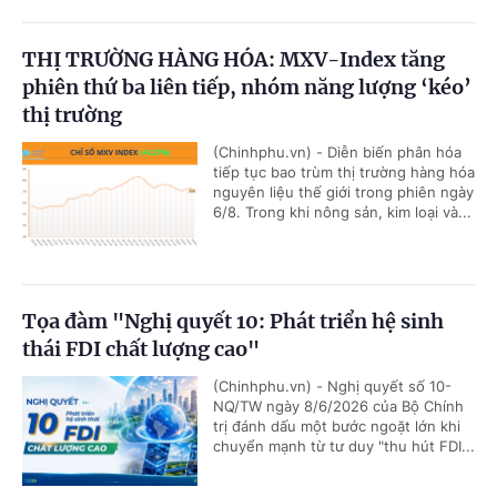
THỊ TRƯỜNG HÀNG HÓA: MXV-Index tăng
phiên thứ ba liên tiếp, nhóm năng lượng ‘kéo’
thị trường
(Chinhphu.vn) - Diễn biến phân hóa
tiếp tục bao trùm thị trường hàng hóa
nguyên liệu thế giới trong phiên ngày
6/8. Trong khi nông sản, kim loại và...
Tọa đàm "Nghị quyết 10: Phát triển hệ sinh
thái FDI chất lượng cao"
(Chinhphu.vn) - Nghị quyết số 10-
NQ/TW ngày 8/6/2026 của Bộ Chính
trị đánh dấu một bước ngoặt lớn khi
chuyển mạnh từ tư duy "thu hút FDI...