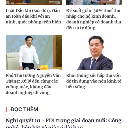
Luật Dầu khí (sửa đổi): Gắn
Đề xuất giảm 30% thuế thu
an toàn dầu khí với an
nhập cho hộ kinh doanh,
ninh, quốc phòng trên biển
doanh nghiệp có doanh thu
đến 10 tỷ đồng
Phó Thủ tướng Nguyễn Văn
Khơi thông sức hấp thụ vốn
Thắng: Xử lý đến cùng các
để tín dụng vào nền kinh tế
vướng mắc, không đẩy
bền vững
doanh nghiệp đi vòng
ĐỌC THÊM
Nghị quyết 10 - FDI trong giai đoạn mới: Công
nghệ, liên kết và giá trị dài hạn