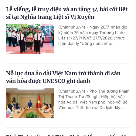
Lễ viếng, lễ truy điệu và an táng 34 hài cốt liệt
sĩ tại Nghĩa trang Liệt sĩ Vị Xuyên
(Chinhphu.vn) - Ngày 26/7, nhân dịp
kỷ niệm 79 năm ngày Thương binh-
Liệt sĩ (27/7/1947-27/7/2026); thực
hiện đạo lý "Uống nước nhớ...
Nỗ lực đưa áo dài Việt Nam trở thành di sản
văn hóa được UNESCO ghi danh
(Chinhphu.vn) - Phó Thủ tướng Phạm
Thị Thanh Trà đề nghị Hiệp hội Văn
hóa Áo dài Việt Nam phối hợp với Bộ
Văn hóa, Thể thao và Du lịch đẩy...