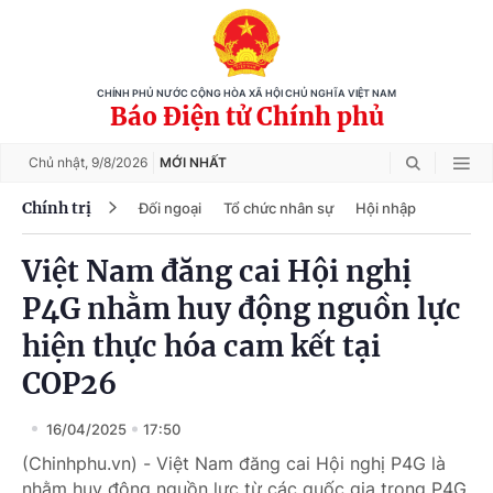
CHÍNH PHỦ NƯỚC CỘNG HÒA XÃ HỘI CHỦ NGHĨA VIỆT NAM
Báo Điện tử Chính phủ
Chủ nhật,
9/8/2026
MỚI NHẤT
Chính trị
Đối ngoại
Tổ chức nhân sự
Hội nhập
Việt Nam đăng cai Hội nghị
P4G nhằm huy động nguồn lực
hiện thực hóa cam kết tại
COP26
16/04/2025
17:50
(Chinhphu.vn) - Việt Nam đăng cai Hội nghị P4G là
nhằm huy động nguồn lực từ các quốc gia trong P4G