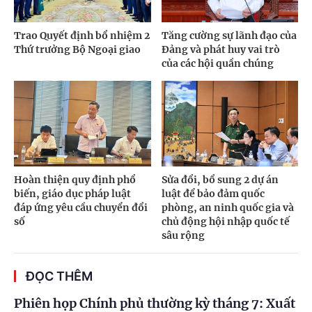
Trao Quyết định bổ nhiệm 2
Tăng cường sự lãnh đạo của
Thứ trưởng Bộ Ngoại giao
Đảng và phát huy vai trò
của các hội quần chúng
Hoàn thiện quy định phổ
Sửa đổi, bổ sung 2 dự án
biến, giáo dục pháp luật
luật để bảo đảm quốc
đáp ứng yêu cầu chuyển đổi
phòng, an ninh quốc gia và
số
chủ động hội nhập quốc tế
sâu rộng
ĐỌC THÊM
Phiên họp Chính phủ thường kỳ tháng 7: Xuất