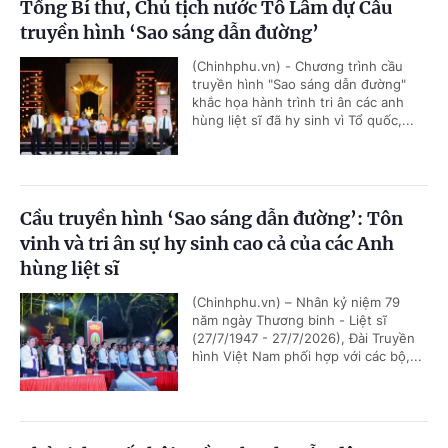
Tổng Bí thư, Chủ tịch nước Tô Lâm dự Cầu
truyền hình ‘Sao sáng dẫn đường’
(Chinhphu.vn) - Chương trình cầu
truyền hình "Sao sáng dẫn đường"
khắc họa hành trình tri ân các anh
hùng liệt sĩ đã hy sinh vì Tổ quốc,...
Cầu truyền hình ‘Sao sáng dẫn đường’: Tôn
vinh và tri ân sự hy sinh cao cả của các Anh
hùng liệt sĩ
(Chinhphu.vn) – Nhân kỷ niệm 79
năm ngày Thương binh - Liệt sĩ
(27/7/1947 - 27/7/2026), Đài Truyền
hình Việt Nam phối hợp với các bộ,...