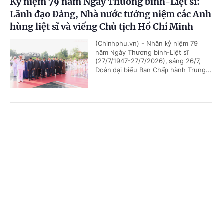
Kỷ niệm 79 năm Ngày Thương binh-Liệt sĩ:
Lãnh đạo Đảng, Nhà nước tưởng niệm các Anh
hùng liệt sĩ và viếng Chủ tịch Hồ Chí Minh
(Chinhphu.vn) - Nhân kỷ niệm 79
năm Ngày Thương binh-Liệt sĩ
(27/7/1947-27/7/2026), sáng 26/7,
Đoàn đại biểu Ban Chấp hành Trung...
Chủ tịch Quốc hội Campuchia sẽ thăm chính
Cổng TTĐT Chính phủ
English
中文
thức Việt Nam
Trang chủ
Media
Tin nóng
Thông tin
(Chinhphu.vn) - Nhận lời mời của Chủ
tịch Quốc hội Trần Thanh Mẫn, Chủ
tịch Quốc hội Campuchia Samdech
Khuon Sudary sẽ thăm chính thức...
Chuyên mục
CHÍNH TRỊ
KINH TẾ