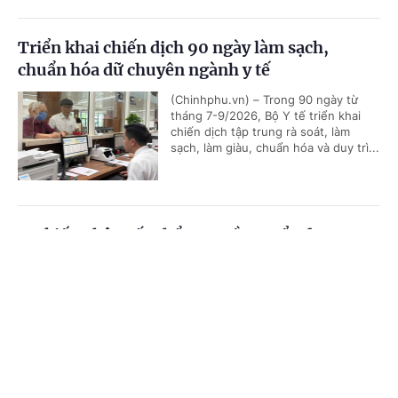
Triển khai chiến dịch 90 ngày làm sạch,
chuẩn hóa dữ chuyên ngành y tế
(Chinhphu.vn) – Trong 90 ngày từ
tháng 7-9/2026, Bộ Y tế triển khai
chiến dịch tập trung rà soát, làm
sạch, làm giàu, chuẩn hóa và duy trì...
Dự kiến phân cấp thẩm quyền tuyển dụng,
quản lý công chức, viên chức của Bộ Y tế
Cổng TTĐT Chính phủ
English
中文
(Chinhphu.vn) - Bộ Y tế đang lấy ý
kiến đối với dự thảo Thông tư quy
Trang chủ
Media
Tin nóng
Thông tin
định về phân cấp thẩm quyền tuyển
dụng, sử dụng và quản lý công...
Chuyên mục