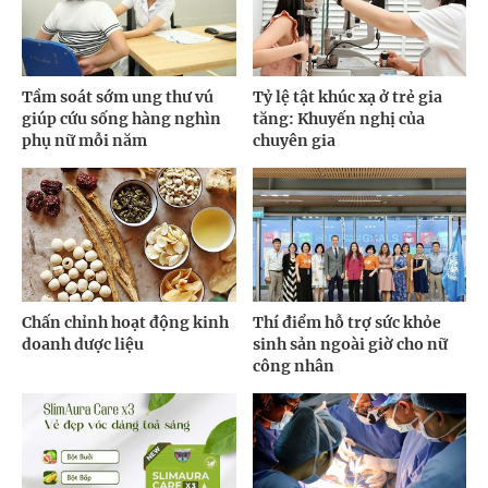
Tầm soát sớm ung thư vú
Tỷ lệ tật khúc xạ ở trẻ gia
giúp cứu sống hàng nghìn
tăng: Khuyến nghị của
phụ nữ mỗi năm
chuyên gia
Chấn chỉnh hoạt động kinh
Thí điểm hỗ trợ sức khỏe
doanh dược liệu
sinh sản ngoài giờ cho nữ
công nhân