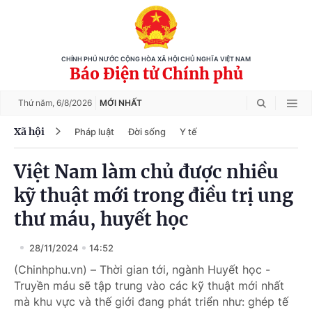
CHÍNH PHỦ NƯỚC CỘNG HÒA XÃ HỘI CHỦ NGHĨA VIỆT NAM
Báo Điện tử Chính phủ
Thứ năm,
6/8/2026
MỚI NHẤT
Xã hội
Pháp luật
Đời sống
Y tế
Việt Nam làm chủ được nhiều
kỹ thuật mới trong điều trị ung
thư máu, huyết học
28/11/2024
14:52
(Chinhphu.vn) – Thời gian tới, ngành Huyết học -
Truyền máu sẽ tập trung vào các kỹ thuật mới nhất
mà khu vực và thế giới đang phát triển như: ghép tế