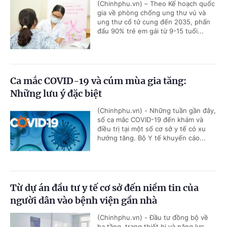
(Chinhphu.vn) – Theo Kế hoạch quốc
gia về phòng chống ung thư vú và
ung thư cổ tử cung đến 2035, phấn
đấu 90% trẻ em gái từ 9-15 tuổi...
Ca mắc COVID-19 và cúm mùa gia tăng:
Những lưu ý đặc biệt
(Chinhphu.vn) - Những tuần gần đây,
số ca mắc COVID-19 đến khám và
điều trị tại một số cơ sở y tế có xu
hướng tăng. Bộ Y tế khuyến cáo...
Từ dự án đầu tư y tế cơ sở đến niềm tin của
người dân vào bệnh viện gần nhà
(Chinhphu.vn) - Đầu tư đồng bộ về
hạ tầng, trang thiết bị và năng lực