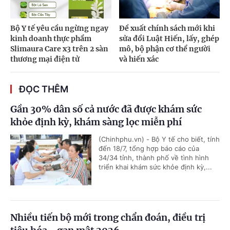
Bộ Y tế yêu cầu ngừng ngay
Đề xuất chính sách mới khi
kinh doanh thực phẩm
sửa đổi Luật Hiến, lấy, ghép
Slimaura Care x3 trên 2 sàn
mô, bộ phận cơ thể người
thương mại điện tử
và hiến xác
ĐỌC THÊM
Gần 30% dân số cả nước đã được khám sức
khỏe định kỳ, khám sàng lọc miễn phí
(Chinhphu.vn) - Bộ Y tế cho biết, tính
đến 18/7, tổng hợp báo cáo của
34/34 tỉnh, thành phố về tình hình
triển khai khám sức khỏe định kỳ,...
Nhiều tiến bộ mới trong chẩn đoán, điều trị