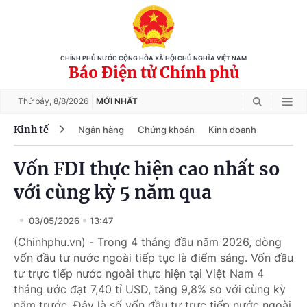
CHÍNH PHỦ NƯỚC CỘNG HÒA XÃ HỘI CHỦ NGHĨA VIỆT NAM
Báo Điện tử Chính phủ
Thứ bảy,
8/8/2026
MỚI NHẤT
Kinh tế
Ngân hàng
Chứng khoán
Kinh doanh
Vốn FDI thực hiện cao nhất so
với cùng kỳ 5 năm qua
03/05/2026
13:47
(Chinhphu.vn) - Trong 4 tháng đầu năm 2026, dòng
vốn đầu tư nước ngoài tiếp tục là điểm sáng. Vốn đầu
tư trực tiếp nước ngoài thực hiện tại Việt Nam 4
tháng ước đạt 7,40 tỉ USD, tăng 9,8% so với cùng kỳ
năm trước. Đây là số vốn đầu tư trực tiếp nước ngoài