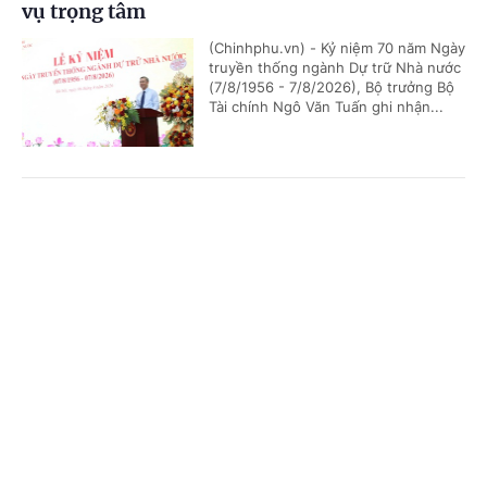
vụ trọng tâm
(Chinhphu.vn) - Kỷ niệm 70 năm Ngày
truyền thống ngành Dự trữ Nhà nước
(7/8/1956 - 7/8/2026), Bộ trưởng Bộ
Tài chính Ngô Văn Tuấn ghi nhận...
Bảo đảm an toàn hệ thống ngân hàng và phù
Cổng TTĐT Chính phủ
English
中文
hợp chuẩn mực quốc tế
(Chinhphu.vn) - Chiều 6/8, trong
Trang chủ
Media
Tin nóng
Thông tin
khuôn khổ kỳ họp không thường lệ
thứ nhất, Quốc hội khóa XVI, các đại
biểu Quốc hội tiếp tục chương trình...
Chuyên mục
CHÍNH TRỊ
KINH TẾ
Tiêu chí phân loại doanh nghiệp để thực hiện
cơ cấu lại vốn nhà nước tại doanh nghiệp
VĂN HÓA
XÃ HỘI