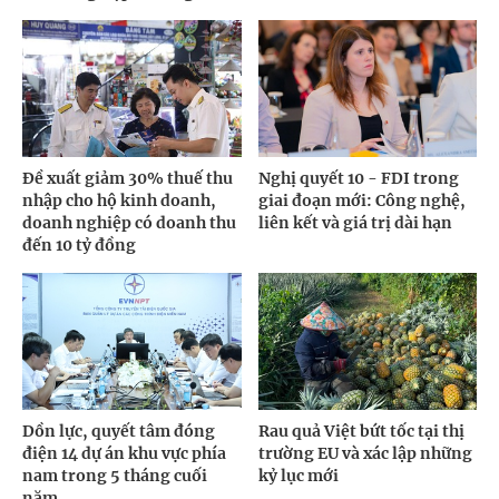
Đề xuất giảm 30% thuế thu
Nghị quyết 10 - FDI trong
nhập cho hộ kinh doanh,
giai đoạn mới: Công nghệ,
doanh nghiệp có doanh thu
liên kết và giá trị dài hạn
đến 10 tỷ đồng
Dồn lực, quyết tâm đóng
Rau quả Việt bứt tốc tại thị
điện 14 dự án khu vực phía
trường EU và xác lập những
nam trong 5 tháng cuối
kỷ lục mới
năm