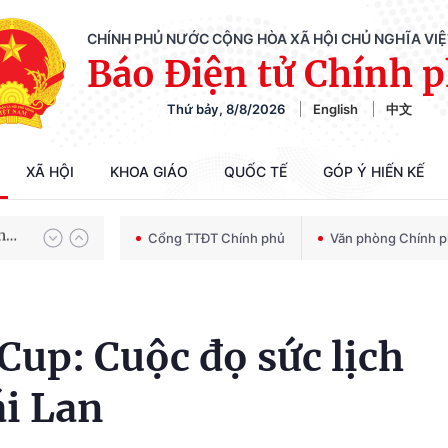
CHÍNH PHỦ NƯỚC CỘNG HÒA XÃ HỘI CHỦ NGHĨA VI
Báo Điện tử Chính 
Thứ bảy, 8/8/2026
English
中文
Chiến dịch 500 ngày đêm tìm kiếm, quy tập và xác định danh tính hài cốt liệt sĩ
XÃ HỘI
KHOA GIÁO
QUỐC TẾ
GÓP Ý HIẾN KẾ
Bảo vệ nền tảng tư tưởng của Đảng trong kỷ nguyên phát triển mới
Cổng TTĐT Chính phủ
Văn phòng Chính 
Chiến dịch 500 ngày đêm tìm kiếm, quy tập và xác định danh tính hài cốt liệt sĩ
Cup: Cuộc đọ sức lịch
i Lan