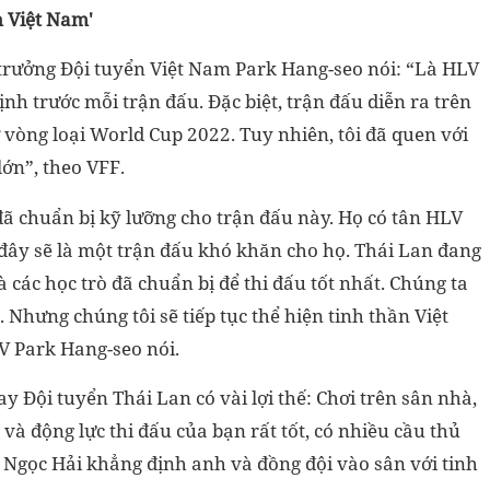
n Việt Nam'
 trưởng Đội tuyển Việt Nam Park Hang-seo nói: “Là HLV
ịnh trước mỗi trận đấu. Đặc biệt, trận đấu diễn ra trên
ở vòng loại World Cup 2022. Tuy nhiên, tôi đã quen với
lớn”, theo VFF.
đã chuẩn bị kỹ lưỡng cho trận đấu này. Họ có tân HLV
đây sẽ là một trận đấu khó khăn cho họ. Thái Lan đang
à các học trò đã chuẩn bị để thi đấu tốt nhất. Chúng ta
 Nhưng chúng tôi sẽ tiếp tục thể hiện tinh thần Việt
 Park Hang-seo nói.
 Đội tuyển Thái Lan có vài lợi thế: Chơi trên sân nhà,
và động lực thi đấu của bạn rất tốt, có nhiều cầu thủ
Ngọc Hải khẳng định anh và đồng đội vào sân với tinh