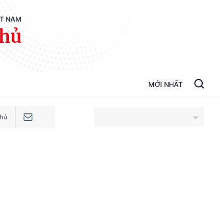
ỆT NAM
phủ
MỚI NHẤT
phủ
An Giang
Bắc Ninh
Cao Bằng