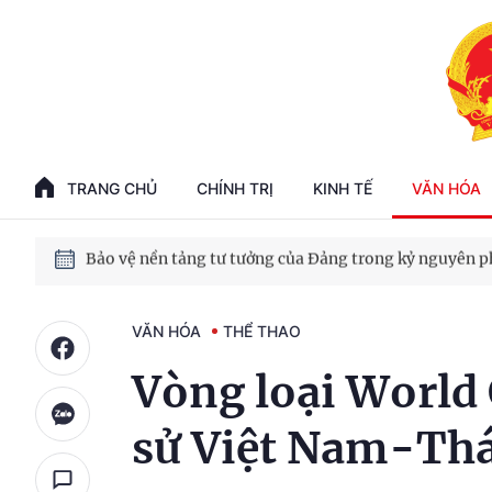
Phát triển kinh tế nhà nước trong kỷ nguyên mới
100 ngày xử lý các điểm nghẽn về chuyển đổi số
TRANG CHỦ
CHÍNH TRỊ
KINH TẾ
VĂN HÓA
Phát triển nhà ở cho thuê - Trụ cột chiến lược, lâu dài
Phát triển kinh tế nhà nước trong kỷ nguyên mới
VĂN HÓA
THỂ THAO
Vòng loại World 
sử Việt Nam-Thá