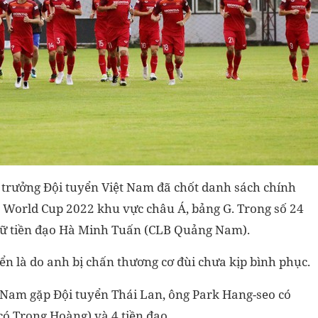
V trưởng Đội tuyển Việt Nam đã chốt danh sách chính
 2 World Cup 2022 khu vực châu Á, bảng G. Trong số 24
iữ tiền đạo Hà Minh Tuấn (CLB Quảng Nam).
ển là do anh bị chấn thương cơ đùi chưa kịp bình phục.
 Nam gặp Đội tuyển Thái Lan, ông Park Hang-seo có
(có Trọng Hoàng) và 4 tiền đạo.