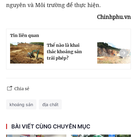
nguyên và Môi trường để thực hiện.
Chinhphu.vn
Tin liên quan
Thế nào là khai
K
thác khoáng sản
s
trái phép?
đ
Chia sẻ
khoáng sản
địa chất
BÀI VIẾT CÙNG CHUYÊN MỤC