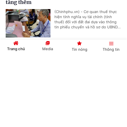
tăng thêm
(Chinhphu.vn) - Cơ quan thuế thực
hiện tính nghĩa vụ tài chính (tính
thuế) đối với đất đai dựa vào thông
tin phiếu chuyển và hồ sơ do UBND...
Trang chủ
Media
Tin nóng
Thông tin
Bồi dưỡng học sinh thi giải thể thao có được
quy đổi tiết dạy?
Cổng TTĐT Chính phủ
English
中文
(Chinhphu.vn) - Bà Thanh Thủy là
giáo viên Giáo dục thể chất cấp
THCS, được phân công bồi dưỡng đội
tuyển học sinh giỏi thể dục thể...
Chuyên mục
Xác định nguồn gốc đất khi công nhận đất ở
CHÍNH TRỊ
KINH TẾ
(Chinhphu.vn) - Bà Nguyễn Thanh