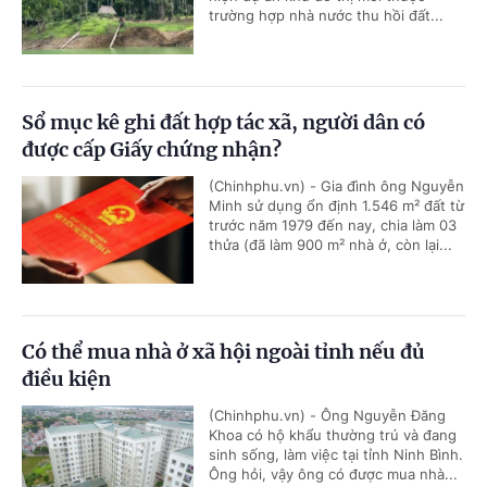
trường hợp nhà nước thu hồi đất...
Sổ mục kê ghi đất hợp tác xã, người dân có
được cấp Giấy chứng nhận?
(Chinhphu.vn) - Gia đình ông Nguyễn
Minh sử dụng ổn định 1.546 m² đất từ
trước năm 1979 đến nay, chia làm 03
thửa (đã làm 900 m² nhà ở, còn lại...
Có thể mua nhà ở xã hội ngoài tỉnh nếu đủ
điều kiện
(Chinhphu.vn) - Ông Nguyễn Đăng
Khoa có hộ khẩu thường trú và đang
sinh sống, làm việc tại tỉnh Ninh Bình.
Ông hỏi, vậy ông có được mua nhà...