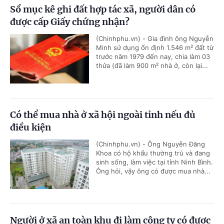
Sổ mục kê ghi đất hợp tác xã, người dân có
được cấp Giấy chứng nhận?
(Chinhphu.vn) - Gia đình ông Nguyễn
Minh sử dụng ổn định 1.546 m² đất từ
trước năm 1979 đến nay, chia làm 03
thửa (đã làm 900 m² nhà ở, còn lại...
Có thể mua nhà ở xã hội ngoài tỉnh nếu đủ
điều kiện
(Chinhphu.vn) - Ông Nguyễn Đăng
Khoa có hộ khẩu thường trú và đang
sinh sống, làm việc tại tỉnh Ninh Bình.
Ông hỏi, vậy ông có được mua nhà...
Người ở xã an toàn khu đi làm công ty có được