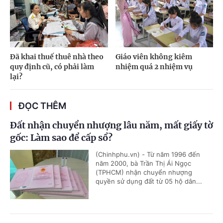
Đã khai thuế thuê nhà theo
Giáo viên không kiêm
quy định cũ, có phải làm
nhiệm quá 2 nhiệm vụ
lại?
ĐỌC THÊM
Đất nhận chuyển nhượng lâu năm, mất giấy tờ
gốc: Làm sao để cấp sổ?
(Chinhphu.vn) - Từ năm 1996 đến
năm 2000, bà Trần Thị Ái Ngọc
(TPHCM) nhận chuyển nhượng
quyền sử dụng đất từ 05 hộ dân...