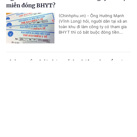
miễn đóng BHYT?
(Chinhphu.vn) - Ông Hường Mạnh
(Vĩnh Long) hỏi, người dân tại xã an
toàn khu đi làm công ty có tham gia
BHYT thì có bắt buộc đóng tiền...
Chủ nguồn thải chịu trách nhiệm chuyển giao
chất thải
Cổng TTĐT Chính phủ
English
中文
(Chinhphu.vn) - Công ty ông Nguyễn
Đức Thịnh (Gia Lai) có lượng bao
Trang chủ
Media
Tin nóng
Thông tin
cước (polypropylene) thải ra từ quá
trình nhận hàng nguyên liệu của...
Chuyên mục
Chế độ giảm định mức tiết dạy đối với giáo
CHÍNH TRỊ
KINH TẾ
viên kiêm nhiệm