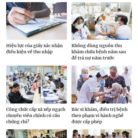
Hiệu lực của giấy xác nhận
Không dùng nguồn thu
điều kiện về thu nhập
khám chữa bệnh năm sau
để trả nợ năm trước
Công chức cấp xã xếp ngạch
Bác sĩ khám, điều trị bệnh
chuyên viên chính có cần
theo phạm vi hành nghề
chứng chỉ?
được cấp phép