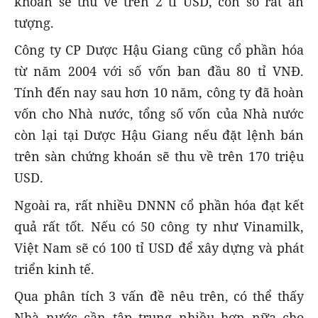
khoán sẽ thu về trên 2 tỉ USD, con số rất ấn
tượng.
Công ty CP Dược Hậu Giang cũng cổ phần hóa
từ năm 2004 với số vốn ban đầu 80 tỉ VNĐ.
Tính đến nay sau hơn 10 năm, công ty đã hoàn
vốn cho Nhà nước, tổng số vốn của Nhà nước
còn lại tại Dược Hậu Giang nếu đặt lệnh bán
trên sàn chứng khoán sẽ thu về trên 170 triệu
USD.
Ngoài ra, rất nhiều DNNN cổ phần hóa đạt kết
quả rất tốt. Nếu có 50 công ty như Vinamilk,
Việt Nam sẽ có 100 tỉ USD để xây dựng và phát
triển kinh tế.
Qua phân tích 3 vấn đề nêu trên, có thể thấy
Nhà nước cần tập trung nhiều hơn nữa cho