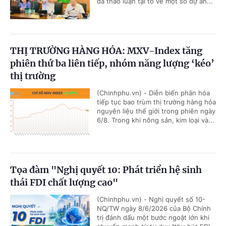
đã thảo luận tại tổ về một số dự án...
THỊ TRƯỜNG HÀNG HÓA: MXV-Index tăng
phiên thứ ba liên tiếp, nhóm năng lượng ‘kéo’
thị trường
(Chinhphu.vn) - Diễn biến phân hóa
tiếp tục bao trùm thị trường hàng hóa
nguyên liệu thế giới trong phiên ngày
6/8. Trong khi nông sản, kim loại và...
Tọa đàm "Nghị quyết 10: Phát triển hệ sinh
thái FDI chất lượng cao"
(Chinhphu.vn) - Nghị quyết số 10-
NQ/TW ngày 8/6/2026 của Bộ Chính
trị đánh dấu một bước ngoặt lớn khi