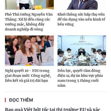
Phó Thủ tướng Nguyễn Văn
Khơi thông sức hấp thụ vốn
Thắng: Xử lý đến cùng các
để tín dụng vào nền kinh tế
vướng mắc, không đẩy
bền vững
doanh nghiệp đi vòng
Nghị quyết 10 - FDI trong
Dồn lực, quyết tâm đóng
giai đoạn mới: Công nghệ,
điện 14 dự án khu vực phía
liên kết và giá trị dài hạn
nam trong 5 tháng cuối
năm
ĐỌC THÊM
Rau quả Việt bứt tốc tại thị trường EU và xác