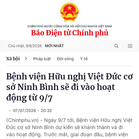
CHÍNH PHỦ NƯỚC CỘNG HÒA XÃ HỘI CHỦ NGHĨA VIỆT NAM
Báo Điện tử Chính phủ
Chủ nhật,
9/8/2026
MỚI NHẤT
Xã hội
Pháp luật
Đời sống
Y tế
Bệnh viện Hữu nghị Việt Đức cơ
sở Ninh Bình sẽ đi vào hoạt
động từ 9/7
07/07/2026
20:32
(Chinhphu.vn) - Ngày 9/7 tới, Bệnh viện Hữu nghị Việt
Đức cơ sở Ninh Bình dự kiến sẽ khánh thành và đi
vào hoạt động. Trước mắt, giai đoạn đầu, bệnh viện