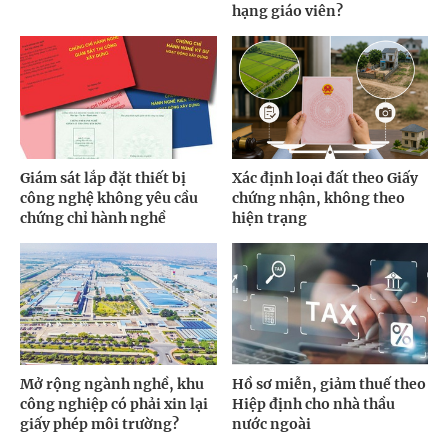
hạng giáo viên?
Giám sát lắp đặt thiết bị
Xác định loại đất theo Giấy
công nghệ không yêu cầu
chứng nhận, không theo
chứng chỉ hành nghề
hiện trạng
Mở rộng ngành nghề, khu
Hồ sơ miễn, giảm thuế theo
công nghiệp có phải xin lại
Hiệp định cho nhà thầu
giấy phép môi trường?
nước ngoài