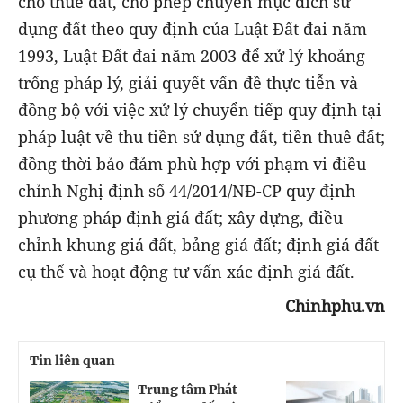
cho thuê đất, cho phép chuyển mục đích sử
dụng đất theo quy định của Luật Đất đai năm
1993, Luật Đất đai năm 2003 để xử lý khoảng
trống pháp lý, giải quyết vấn đề thực tiễn và
đồng bộ với việc xử lý chuyển tiếp quy định tại
pháp luật về thu tiền sử dụng đất, tiền thuê đất;
đồng thời bảo đảm phù hợp với phạm vi điều
chỉnh Nghị định số 44/2014/NĐ-CP quy định
phương pháp định giá đất; xây dựng, điều
chỉnh khung giá đất, bảng giá đất; định giá đất
cụ thể và hoạt động tư vấn xác định giá đất.
Chinhphu.vn
Tin liên quan
Trung tâm Phát
C