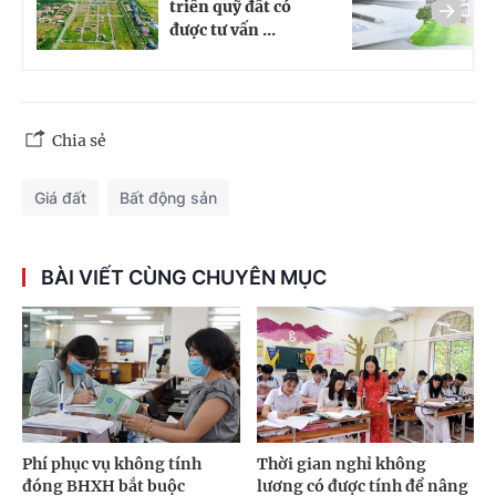
triển quỹ đất có
q
được tư vấn ...
đ
Chia sẻ
Giá đất
Bất động sản
BÀI VIẾT CÙNG CHUYÊN MỤC
Phí phục vụ không tính
Thời gian nghỉ không
đóng BHXH bắt buộc
lương có được tính để nâng