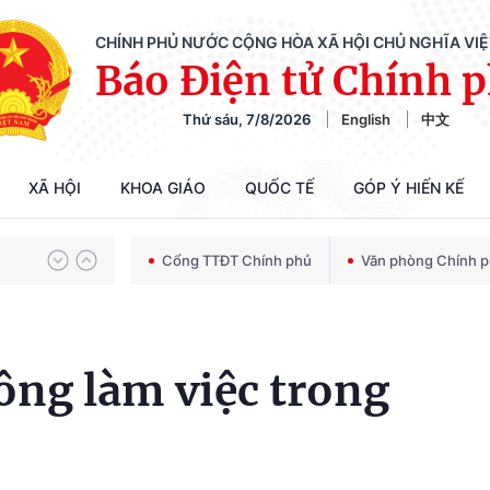
CHÍNH PHỦ NƯỚC CỘNG HÒA XÃ HỘI CHỦ NGHĨA VI
Báo Điện tử Chính 
Thứ sáu, 7/8/2026
English
中文
Chiến dịch 500 ngày đêm tìm kiếm, quy tập và xác định danh tính hài cốt liệt sĩ
XÃ HỘI
KHOA GIÁO
QUỐC TẾ
GÓP Ý HIẾN KẾ
Bảo vệ nền tảng tư tưởng của Đảng trong kỷ nguyên phát triển mới
Cổng TTĐT Chính phủ
Văn phòng Chính 
Chiến dịch 500 ngày đêm tìm kiếm, quy tập và xác định danh tính hài cốt liệt sĩ
ông làm việc trong