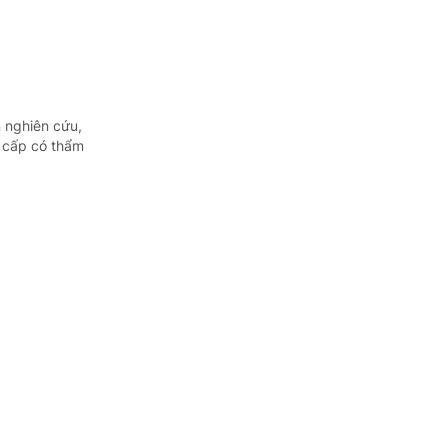
n nghiên cứu,
o cấp có thẩm
à
 hộ chung cư
m kể từ ngày