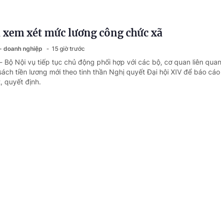
 xem xét mức lương công chức xã
 - doanh nghiệp
15 giờ trước
- Bộ Nội vụ tiếp tục chủ động phối hợp với các bộ, cơ quan liên qua
sách tiền lương mới theo tinh thần Nghị quyết Đại hội XIV để báo cá
 quyết định.
nhà ở xã hội sai quy định có thể bị thu hồi nh
 - doanh nghiệp
16 giờ trước
- Gia đình bà Phạm Thị Phúc (Hà Nội) được giải quyết mua một căn
o doanh nghiệp tư nhân đầu tư xây dựng, tính tới nay chưa đủ 5 nă
y đủ để được phép chuyển nhượng nhà ở xã hội.