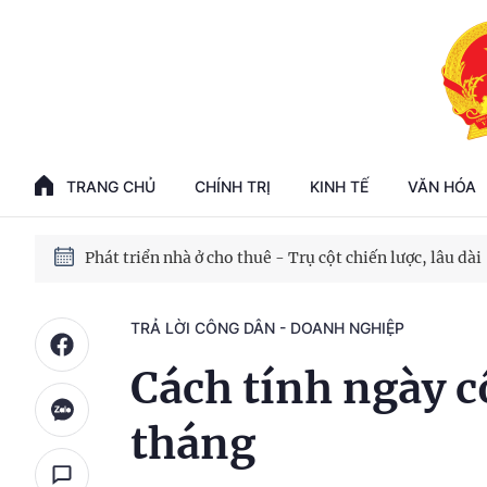
Phát triển kinh tế nhà nước trong kỷ nguyên mới
100 ngày xử lý các điểm nghẽn về chuyển đổi số
TRANG CHỦ
CHÍNH TRỊ
KINH TẾ
VĂN HÓA
Phát triển nhà ở cho thuê - Trụ cột chiến lược, lâu dài
Phát triển kinh tế nhà nước trong kỷ nguyên mới
TRẢ LỜI CÔNG DÂN - DOANH NGHIỆP
Cách tính ngày c
tháng