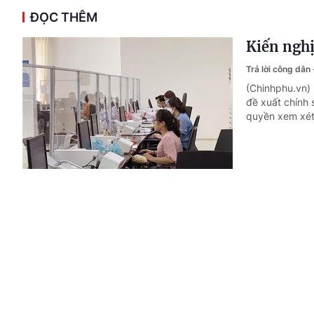
ĐỌC THÊM
Kiến nghị
Trả lời công dân
(Chinhphu.vn) 
đề xuất chính 
quyền xem xét,
Cho thuê 
Trả lời công dân
(Chinhphu.vn) 
nhà ở xã hội d
thanh toán đầ