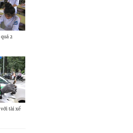
Quảng Ngãi
Quảng Ninh
Quảng Trị
 quá 2
Sơn La
Thanh Hóa
Thái Nguyên
Thừa Thiên Huế
Tuyên Quang
Tây Ninh
với tài xế
Vĩnh Long