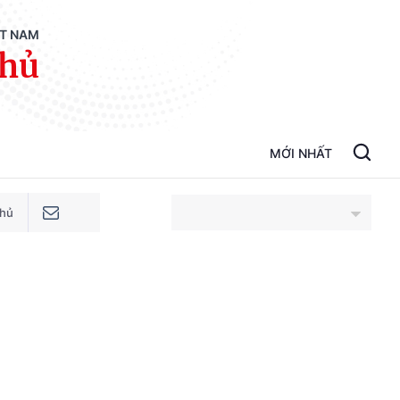
ỆT NAM
phủ
MỚI NHẤT
phủ
An Giang
Bắc Ninh
Cao Bằng