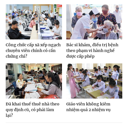
Công chức cấp xã xếp ngạch
Bác sĩ khám, điều trị bệnh
chuyên viên chính có cần
theo phạm vi hành nghề
chứng chỉ?
được cấp phép
Đã khai thuế thuê nhà theo
Giáo viên không kiêm
quy định cũ, có phải làm
nhiệm quá 2 nhiệm vụ
lại?