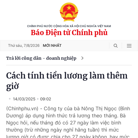
CHÍNH PHỦ NƯỚC CỘNG HÒA XÃ HỘI CHỦ NGHĨA VIỆT NAM
Báo Điện tử Chính phủ
Thứ sáu,
7/8/2026
MỚI NHẤT
Trả lời công dân - doanh nghiệp
Cách tính tiền lương làm thêm
giờ
14/03/2025
09:02
(Chinhphu.vn) - Công ty của bà Nông Thị Ngọc (Bình
Dương) áp dụng hình thức trả lương theo tháng. Bà
Ngọc hỏi, nếu tháng đó có 27 ngày làm việc bình
thường (trừ những ngày nghỉ hằng tuần) thì mức
lương giờ có được chia cho 27 ngày không, hay mức