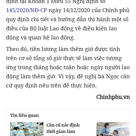
định tại Khoản 1 Điều 55 Nghị định số
145/2020/NĐ-CP
ngày 14/12/2020 của Chính phủ
quy định chi tiết và hướng dẫn thi hành một số
điều của Bộ luật Lao động về điều kiện lao
động và quan hệ lao động.
Theo đó, tiền lương làm thêm giờ được tính
trên cơ sở tổng số giờ thực tế làm việc tương
ứng trong tháng hoặc tuần hoặc ngày người lao
động làm thêm giờ. Vì vậy, đề nghị bà Ngọc căn
cứ quy định nêu trên để thực hiện.
Chinhphu.vn
Tin liên quan
Căn cứ xác định
G
thời gian làm
h