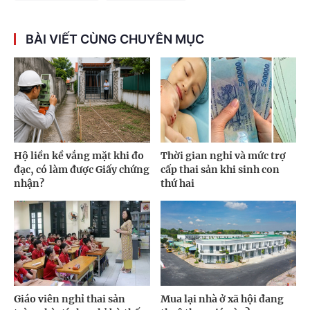
BÀI VIẾT CÙNG CHUYÊN MỤC
Hộ liền kề vắng mặt khi đo
Thời gian nghỉ và mức trợ
đạc, có làm được Giấy chứng
cấp thai sản khi sinh con
nhận?
thứ hai
Giáo viên nghỉ thai sản
Mua lại nhà ở xã hội đang