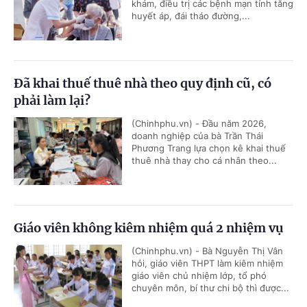
khám, điều trị các bệnh mạn tính tăng
huyết áp, đái tháo đường,...
Đã khai thuế thuê nhà theo quy định cũ, có
phải làm lại?
(Chinhphu.vn) - Đầu năm 2026,
doanh nghiệp của bà Trần Thái
Phương Trang lựa chọn kê khai thuế
thuê nhà thay cho cá nhân theo...
Giáo viên không kiêm nhiệm quá 2 nhiệm vụ
(Chinhphu.vn) - Bà Nguyễn Thị Vân
hỏi, giáo viên THPT làm kiêm nhiệm
giáo viên chủ nhiệm lớp, tổ phó
chuyên môn, bí thư chi bộ thì được...