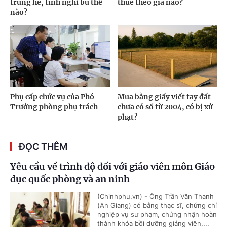
trùng hè, tính nghỉ bù thế
thuê theo giá nào?
nào?
Phụ cấp chức vụ của Phó
Mua bằng giấy viết tay đất
Trưởng phòng phụ trách
chưa có sổ từ 2004, có bị xử
phạt?
ĐỌC THÊM
Yêu cầu về trình độ đối với giáo viên môn Giáo
dục quốc phòng và an ninh
(Chinhphu.vn) - Ông Trần Văn Thanh
(An Giang) có bằng thạc sĩ, chứng chỉ
nghiệp vụ sư phạm, chứng nhận hoàn
thành khóa bồi dưỡng giảng viên,...