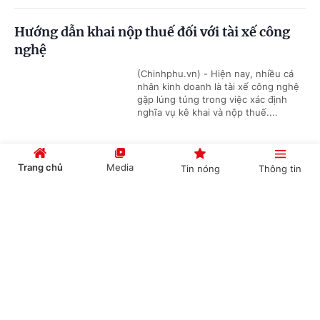
Hướng dẫn khai nộp thuế đối với tài xế công
nghệ
(Chinhphu.vn) - Hiện nay, nhiều cá
nhân kinh doanh là tài xế công nghệ
gặp lúng túng trong việc xác định
nghĩa vụ kê khai và nộp thuế....
Trang chủ
Media
Tin nóng
Thông tin
Kiến nghị xem xét mức lương công chức xã
Cổng TTĐT Chính phủ
English
中文
(Chinhphu.vn) - Bộ Nội vụ tiếp tục
chủ động phối hợp với các bộ, cơ
quan liên quan nghiên cứu, đề xuất
chính sách tiền lương mới theo tinh...
Chuyên mục
Cho thuê nhà ở xã hội sai quy định có thể bị