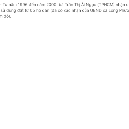
 - Từ năm 1996 đến năm 2000, bà Trần Thị Ái Ngọc (TPHCM) nhận 
sử dụng đất từ 05 hộ dân (đã có xác nhận của UBND xã Long Phướ
ểm đó).
ng ngày nghỉ phép năm, có được chế độ ốm đ
 - doanh nghiệp
1 ngày trước
 - Do đơn hàng không có nên công ty của bà Kim Ngân (Đồng Tháp)
 phép năm theo từng xưởng. Một số người đã nghỉ hết phép năm nên
 khai nộp thuế đối với tài xế công nghệ