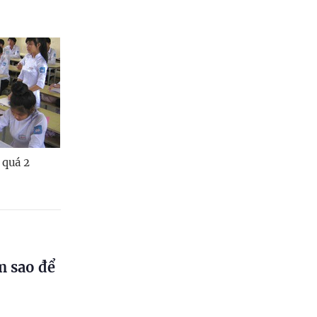
 quá 2
m sao để