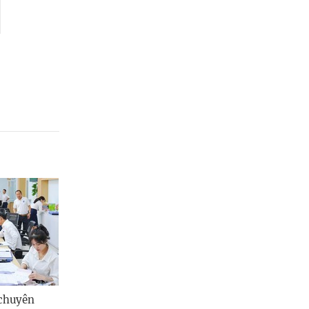
đất tăng do đo đạc
diện tích đất
thêm
 chuyên