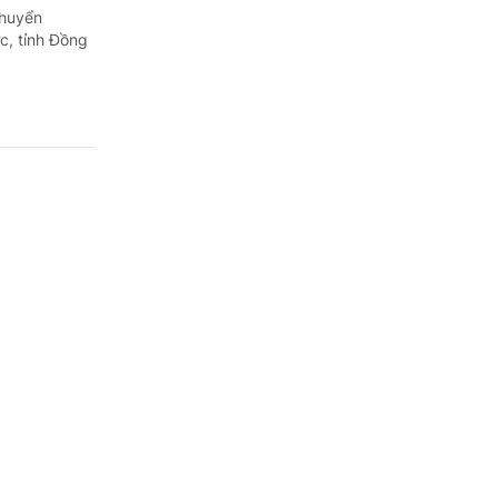
chuyển
c, tỉnh Đồng
au?
 cho người
 được thông