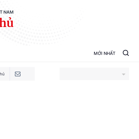
ỆT NAM
phủ
MỚI NHẤT
phủ
An Giang
Bắc Ninh
Cao Bằng