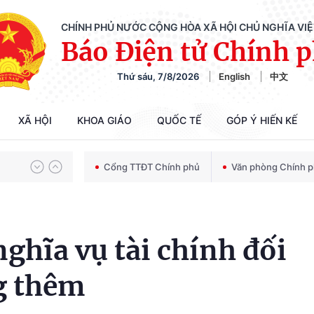
CHÍNH PHỦ NƯỚC CỘNG HÒA XÃ HỘI CHỦ NGHĨA VI
Báo Điện tử Chính 
Thứ sáu, 7/8/2026
English
中文
Chiến dịch 500 ngày đêm tìm kiếm, quy tập và xác định danh tính hài cốt liệt sĩ
XÃ HỘI
KHOA GIÁO
QUỐC TẾ
GÓP Ý HIẾN KẾ
Bảo vệ nền tảng tư tưởng của Đảng trong kỷ nguyên phát triển mới
Cổng TTĐT Chính phủ
Văn phòng Chính 
Chiến dịch 500 ngày đêm tìm kiếm, quy tập và xác định danh tính hài cốt liệt sĩ
nghĩa vụ tài chính đối
ng thêm