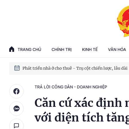
Phát triển kinh tế nhà nước trong kỷ nguyên mới
100 ngày xử lý các điểm nghẽn về chuyển đổi số
TRANG CHỦ
CHÍNH TRỊ
KINH TẾ
VĂN HÓA
Phát triển nhà ở cho thuê - Trụ cột chiến lược, lâu dài
Phát triển kinh tế nhà nước trong kỷ nguyên mới
TRẢ LỜI CÔNG DÂN - DOANH NGHIỆP
Căn cứ xác định 
với diện tích tă