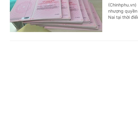
(Chinhphu.vn)
nhượng quyền 
Nai tại thời đi
Bị ốm trù
Trả lời công dân
(Chinhphu.vn)
lao động nghỉ
báo là đi làm.
Hướng dẫn