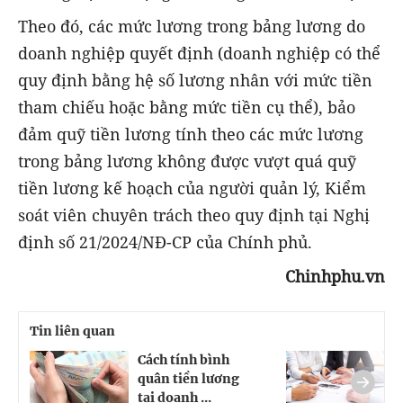
Theo đó, các mức lương trong bảng lương do
doanh nghiệp quyết định (doanh nghiệp có thể
quy định bằng hệ số lương nhân với mức tiền
tham chiếu hoặc bằng mức tiền cụ thể), bảo
đảm quỹ tiền lương tính theo các mức lương
trong bảng lương không được vượt quá quỹ
tiền lương kế hoạch của người quản lý, Kiểm
soát viên chuyên trách theo quy định tại Nghị
định số 21/2024/NĐ-CP của Chính phủ.
Chinhphu.vn
Tin liên quan
Cách tính bình
Đ
quân tiền lương
T
tại doanh ...
c