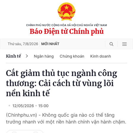
CHÍNH PHỦ NƯỚC CỘNG HÒA XÃ HỘI CHỦ NGHĨA VIỆT NAM
Báo Điện tử Chính phủ
Thứ sáu,
7/8/2026
MỚI NHẤT
Kinh tế
Ngân hàng
Chứng khoán
Kinh doanh
Cắt giảm thủ tục ngành công
thương: Cải cách từ vùng lõi
nền kinh tế
12/05/2026
15:00
(Chinhphu.vn) - Không quốc gia nào có thể tăng
trưởng nhanh với một nền hành chính vận hành chậm.