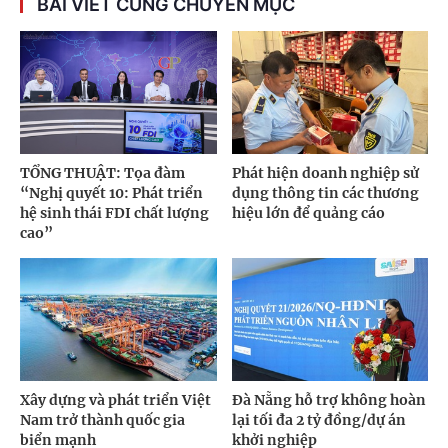
BÀI VIẾT CÙNG CHUYÊN MỤC
TỔNG THUẬT: Tọa đàm
Phát hiện doanh nghiệp sử
“Nghị quyết 10: Phát triển
dụng thông tin các thương
hệ sinh thái FDI chất lượng
hiệu lớn để quảng cáo
cao”
Xây dựng và phát triển Việt
Đà Nẵng hỗ trợ không hoàn
Nam trở thành quốc gia
lại tối đa 2 tỷ đồng/dự án
biển mạnh
khởi nghiệp