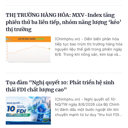
THỊ TRƯỜNG HÀNG HÓA: MXV-Index tăng
phiên thứ ba liên tiếp, nhóm năng lượng ‘kéo’
thị trường
(Chinhphu.vn) - Diễn biến phân hóa
tiếp tục bao trùm thị trường hàng hóa
nguyên liệu thế giới trong phiên ngày
6/8. Trong khi nông sản, kim loại và...
Tọa đàm "Nghị quyết 10: Phát triển hệ sinh
thái FDI chất lượng cao"
(Chinhphu.vn) - Nghị quyết số 10-
NQ/TW ngày 8/6/2026 của Bộ Chính
trị đánh dấu một bước ngoặt lớn khi
chuyển mạnh từ tư duy "thu hút FDI...