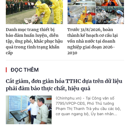
Danh mục trang thiết bị
Trước 31/8/2026, hoàn
bảo đảm huấn luyện, diễn
thành kế hoạch cơ cấu lại
tập, ứng phó, khắc phục hậu
vốn nhà nước tại doanh
quả trong tình trạng khẩn
nghiệp giai đoạn 2026-
cấp
2030
ĐỌC THÊM
Cắt giảm, đơn giản hóa TTHC dựa trên dữ liệu
phải đảm bảo thực chất, hiệu quả
(Chinhphu.vn) - Tại Công văn số
7795/VPCP-CĐS, Phó Thủ tướng
Phạm Thị Thanh Trà yêu cầu các bộ,
cơ quan ngang bộ, Ủy ban nhân...