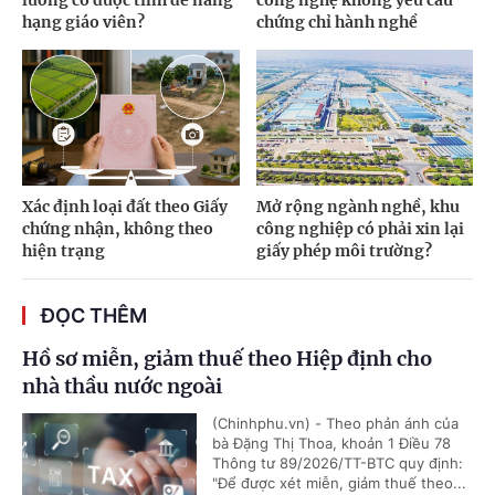
lương có được tính để nâng
công nghệ không yêu cầu
hạng giáo viên?
chứng chỉ hành nghề
Xác định loại đất theo Giấy
Mở rộng ngành nghề, khu
chứng nhận, không theo
công nghiệp có phải xin lại
hiện trạng
giấy phép môi trường?
ĐỌC THÊM
Hồ sơ miễn, giảm thuế theo Hiệp định cho
nhà thầu nước ngoài
(Chinhphu.vn) - Theo phản ánh của
bà Đặng Thị Thoa, khoản 1 Điều 78
Thông tư 89/2026/TT-BTC quy định:
"Để được xét miễn, giảm thuế theo...