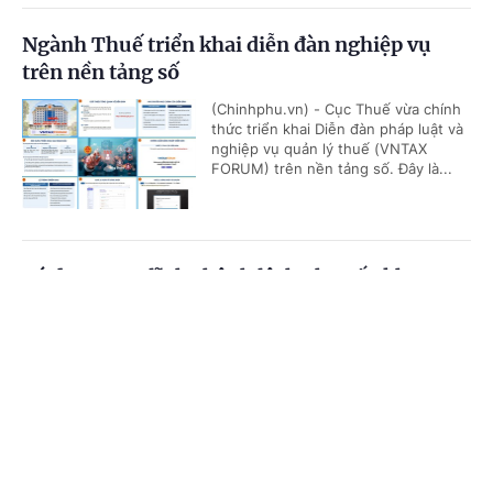
Ngành Thuế triển khai diễn đàn nghiệp vụ
trên nền tảng số
(Chinhphu.vn) - Cục Thuế vừa chính
thức triển khai Diễn đàn pháp luật và
nghiệp vụ quản lý thuế (VNTAX
FORUM) trên nền tảng số. Đây là...
Có được truy lĩnh chênh lệch phụ cấp khu vực
từ đầu năm 2026?
Cổng TTĐT Chính phủ
English
中文
(Chinhphu.vn) - Bà Mai Thị Hồng Vân
(Hà Tĩnh) công tác tại địa bàn được
Trang chủ
Media
Tin nóng
Thông tin
hưởng phụ cấp khu vực 0,2. Theo
Thông tư số 15/2026/TT-BNV, đơn...
Chuyên mục