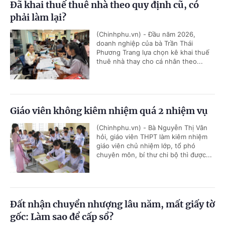
Đã khai thuế thuê nhà theo quy định cũ, có
phải làm lại?
(Chinhphu.vn) - Đầu năm 2026,
doanh nghiệp của bà Trần Thái
Phương Trang lựa chọn kê khai thuế
thuê nhà thay cho cá nhân theo...
Giáo viên không kiêm nhiệm quá 2 nhiệm vụ
(Chinhphu.vn) - Bà Nguyễn Thị Vân
hỏi, giáo viên THPT làm kiêm nhiệm
giáo viên chủ nhiệm lớp, tổ phó
chuyên môn, bí thư chi bộ thì được...
Đất nhận chuyển nhượng lâu năm, mất giấy tờ
gốc: Làm sao để cấp sổ?