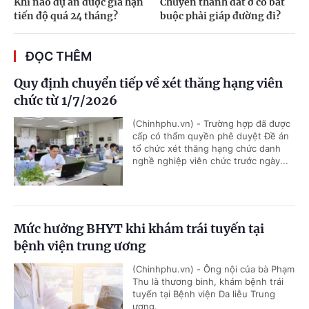
Khi nào dự án được gia hạn
Chuyển thành đất ở có bắt
tiến độ quá 24 tháng?
buộc phải giáp đường đi?
ĐỌC THÊM
Quy định chuyển tiếp về xét thăng hạng viên
chức từ 1/7/2026
(Chinhphu.vn) - Trường hợp đã được
cấp có thẩm quyền phê duyệt Đề án
tổ chức xét thăng hạng chức danh
nghề nghiệp viên chức trước ngày...
Mức hưởng BHYT khi khám trái tuyến tại
bệnh viện trung ương
(Chinhphu.vn) - Ông nội của bà Phạm
Thu là thương binh, khám bệnh trái
tuyến tại Bệnh viện Da liễu Trung
ương.