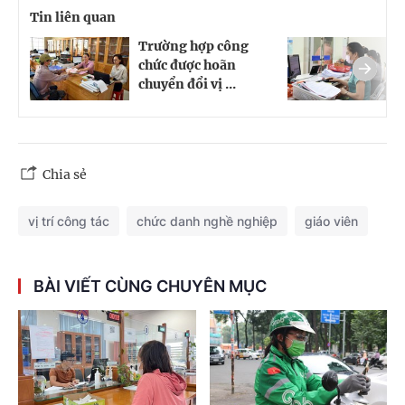
Tin liên quan
Trường hợp công
K
chức được hoãn
h
chuyển đổi vị ...
k
Chia sẻ
vị trí công tác
chức danh nghề nghiệp
giáo viên
BÀI VIẾT CÙNG CHUYÊN MỤC