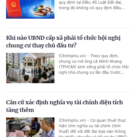
quy định tại Điều 45 Luật Đất đai,
trong đó không có quy định điều...
Khi nào UBND cấp xã phải tổ chức hội nghị
chung cư thay chủ đầu tư?
(Chinhphu.vn) - Theo quy định,
chung cư nơi ông Lê Minh Khang
(TPHCM) sinh sống phải tổ chức Hội
nghị nhà chung cư lần đầu trước...
Căn cứ xác định nghĩa vụ tài chính diện tích
tăng thêm
(Chinhphu.vn) - Cơ quan thuế thực
hiện tính nghĩa vụ tài chính (tính
thuế) đối với đất đai dựa vào thông
tin phiếu chuyển và hồ sơ do UBND...