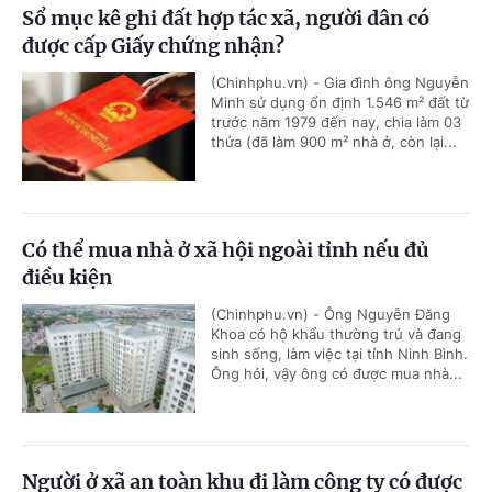
Sổ mục kê ghi đất hợp tác xã, người dân có
được cấp Giấy chứng nhận?
(Chinhphu.vn) - Gia đình ông Nguyễn
Minh sử dụng ổn định 1.546 m² đất từ
trước năm 1979 đến nay, chia làm 03
thửa (đã làm 900 m² nhà ở, còn lại...
Có thể mua nhà ở xã hội ngoài tỉnh nếu đủ
điều kiện
(Chinhphu.vn) - Ông Nguyễn Đăng
Khoa có hộ khẩu thường trú và đang
sinh sống, làm việc tại tỉnh Ninh Bình.
Ông hỏi, vậy ông có được mua nhà...
Người ở xã an toàn khu đi làm công ty có được