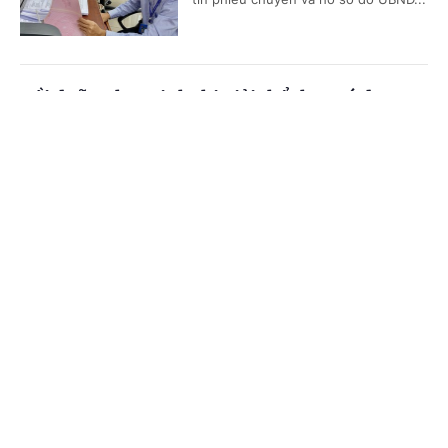
Bồi dưỡng học sinh thi giải thể thao có được
quy đổi tiết dạy?
Cổng TTĐT Chính phủ
English
中文
(Chinhphu.vn) - Bà Thanh Thủy là
giáo viên Giáo dục thể chất cấp
Trang chủ
Media
Tin nóng
Thông tin
THCS, được phân công bồi dưỡng đội
tuyển học sinh giỏi thể dục thể...
Chuyên mục
Xác định nguồn gốc đất khi công nhận đất ở
CHÍNH TRỊ
KINH TẾ
(Chinhphu.vn) - Bà Nguyễn Thanh
VĂN HÓA
XÃ HỘI
Tuyền có 350 m² đất, được cấp Giấy
chứng nhận năm 2010, mục đích sử
dụng đất trồng cây lâu năm, nguồn...
KHOA GIÁO
QUỐC TẾ
GÓP Ý HIẾN KẾ