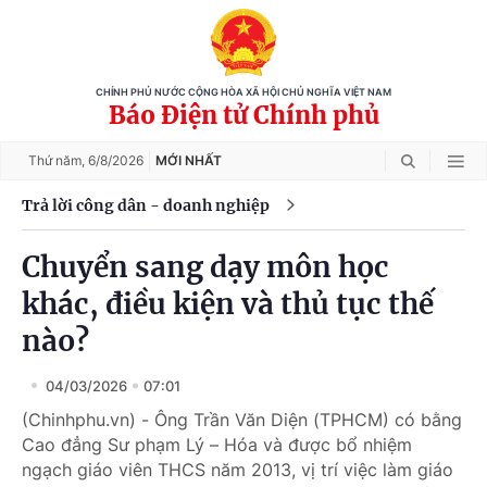
CHÍNH PHỦ NƯỚC CỘNG HÒA XÃ HỘI CHỦ NGHĨA VIỆT NAM
Báo Điện tử Chính phủ
Thứ năm,
6/8/2026
MỚI NHẤT
Trả lời công dân - doanh nghiệp
Chuyển sang dạy môn học
khác, điều kiện và thủ tục thế
nào?
04/03/2026
07:01
(Chinhphu.vn) - Ông Trần Văn Diện (TPHCM) có bằng
Cao đẳng Sư phạm Lý – Hóa và được bổ nhiệm
ngạch giáo viên THCS năm 2013, vị trí việc làm giáo