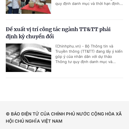
quy định danh mục và thời hạn định...
Đề xuất vị trí công tác ngành TT&TT phải
định kỳ chuyển đổi
(Chinhphu.vn) - Bộ Thông tin và
Truyền thông (TT&TT) đang lấy ý kiến
góp ý của nhân dân với dự thảo
Thông tư quy định danh mục và...
© BÁO ĐIỆN TỬ CỦA CHÍNH PHỦ NƯỚC CỘNG HÒA XÃ
HỘI CHỦ NGHĨA VIỆT NAM