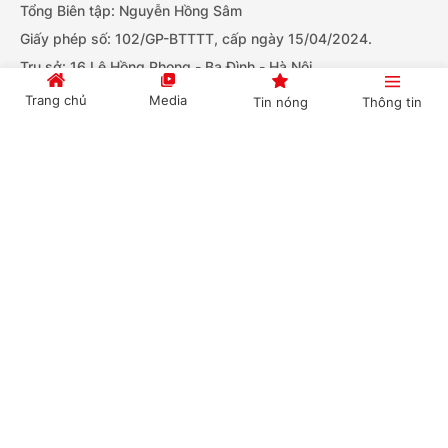
Tổng Biên tập: Nguyễn Hồng Sâm
Giấy phép số: 102/GP-BTTTT, cấp ngày 15/04/2024.
Trụ sở: 16 Lê Hồng Phong - Ba Đình - Hà Nội.
Điện thoại: Văn phòng: 080.43162; Fax: 080.48924
Trang chủ
Media
Tin nóng
Thông tin
Email: thongtinchinhphu@chinhphu.vn.
Bản quyền thuộc Báo Điện tử Chính phủ - Cục Thông tin và
Cổng TTĐT Chính phủ
English
中文
Truyền thông Chính phủ.
Tải ứng dụng:
BÁO ĐIỆN TỬ CHÍNH PHỦ
Chuyên mục
CHÍNH TRỊ
KINH TẾ
Ghi rõ nguồn "Cục Thông tin và Truyền thông Chính phủ", "Báo
VĂN HÓA
XÃ HỘI
Điện tử Chính phủ" hoặc "www.chinhphu.vn" khi phát hành lại
KHOA GIÁO
thông tin từ các nguồn này.
QUỐC TẾ