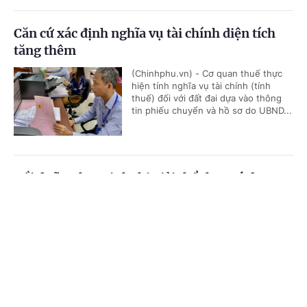
Căn cứ xác định nghĩa vụ tài chính diện tích
tăng thêm
(Chinhphu.vn) - Cơ quan thuế thực
hiện tính nghĩa vụ tài chính (tính
thuế) đối với đất đai dựa vào thông
tin phiếu chuyển và hồ sơ do UBND...
Bồi dưỡng học sinh thi giải thể thao có được
quy đổi tiết dạy?
Cổng TTĐT Chính phủ
English
中文
(Chinhphu.vn) - Bà Thanh Thủy là
giáo viên Giáo dục thể chất cấp
Trang chủ
Media
Tin nóng
Thông tin
THCS, được phân công bồi dưỡng đội
tuyển học sinh giỏi thể dục thể...
Chuyên mục