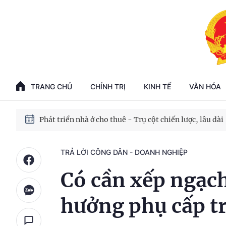
Phát triển kinh tế nhà nước trong kỷ nguyên mới
100 ngày xử lý các điểm nghẽn về chuyển đổi số
TRANG CHỦ
CHÍNH TRỊ
KINH TẾ
VĂN HÓA
Phát triển nhà ở cho thuê - Trụ cột chiến lược, lâu dài
Phát triển kinh tế nhà nước trong kỷ nguyên mới
TRẢ LỜI CÔNG DÂN - DOANH NGHIỆP
Có cần xếp ngạc
hưởng phụ cấp t