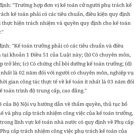
ịnh: "Trường hợp đơn vị kế toán cử người phụ trách kế
rách kế toán phải có các tiêu chuẩn, điều kiện quy định
i thực hiện trách nhiệm và quyền quy định cho kế toán
."
ịnh: "Kế toán trưởng phải có các tiêu chuẩn và điều
h tại khoản 1 Điều 51 của Luật này; (b) Có chuyên môn,
p trở lên; (c) Có chứng chỉ bồi dưỡng kế toán trưởng; (d)
ít nhất là 02 năm đối với người có chuyên môn, nghiệp vụ
thời gian công tác thực tế về kế toán ít nhất là 03 năm đố
 toán trình độ trung cấp, cao đẳng."
 của Bộ Nội vụ hướng dẫn về thẩm quyền, thủ tục bổ
hế và phụ cấp trách nhiệm công việc của kế toán trưởng,
 trong lĩnh vực kế toán nhà nước có quy định về Phụ cấp
 Phụ cấp trách nhiệm công việc phụ trách kế toán của