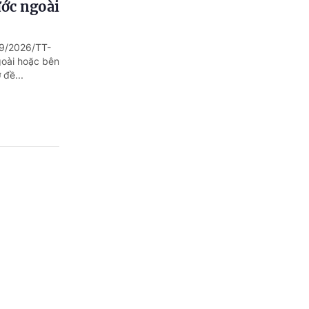
ước ngoài
89/2026/TT-
goài hoặc bên
 đề...
u kiện
ẳng thư viện,
 dục tiểu
 vụ...