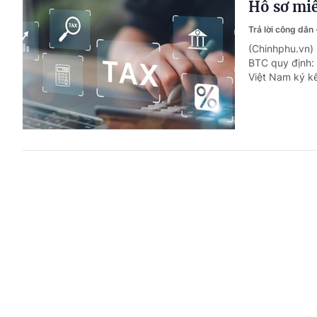
Hồ sơ miễ
Trả lời công dân
(Chinhphu.vn)
BTC quy định: 
Việt Nam ký kế
Nhân viên
thế nào?
Trả lời công dân
(Chinhphu.vn) 
vào biên chế 
học, chứng chỉ