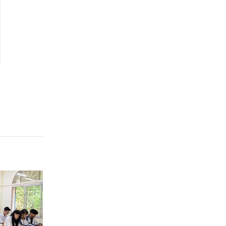
Phụ trách kế toán
hưởng phụ cấp trách
nhiệm hay chức vụ?