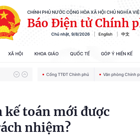
CHÍNH PHỦ NƯỚC CỘNG HÒA XÃ HỘI CHỦ NGHĨA VI
Báo Điện tử Chính 
Chủ nhật, 9/8/2026
English
中文
Chiến dịch 500 ngày đêm tìm kiếm, quy tập và xác định danh tính hài cốt liệt sĩ
XÃ HỘI
KHOA GIÁO
QUỐC TẾ
GÓP Ý HIẾN KẾ
Bảo vệ nền tảng tư tưởng của Đảng trong kỷ nguyên phát triển mới
Cổng TTĐT Chính phủ
Văn phòng Chính 
Chiến dịch 500 ngày đêm tìm kiếm, quy tập và xác định danh tính hài cốt liệt sĩ
h kế toán mới được
rách nhiệm?