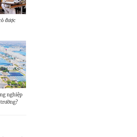
có được
ng nghiệp
 trường?