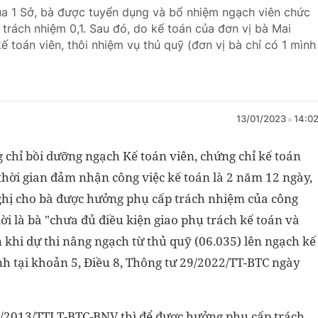
ủa 1 Sở, bà được tuyển dụng và bổ nhiệm ngạch viên chức
rách nhiệm 0,1. Sau đó, do kế toán của đơn vị bà Mai
 toán viên, thôi nhiệm vụ thủ quỹ (đơn vị bà chỉ có 1 mình
13/01/2023
14:0
 chỉ bồi dưỡng ngạch Kế toán viên, chứng chỉ kế toán
 thời gian đảm nhận công việc kế toán là 2 năm 12 ngày,
 nghị cho bà được hưởng phụ cấp trách nhiệm của công
ời là bà "chưa đủ điều kiện giao phụ trách kế toán và
 khi dự thi nâng ngạch từ thủ quỹ (06.035) lên ngạch kế
nh tại khoản 5, Điều 8, Thông tư 29/2022/TT-BTC ngày
3/2013/TTLT-BTC-BNV thì để được hưởng phụ cấp trách