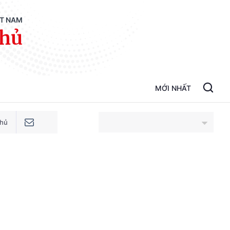
ỆT NAM
phủ
MỚI NHẤT
phủ
An Giang
Bắc Ninh
Cao Bằng