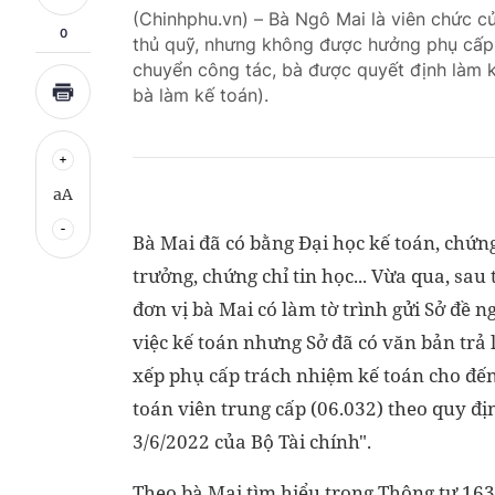
(Chinhphu.vn) – Bà Ngô Mai là viên chức c
0
thủ quỹ, nhưng không được hưởng phụ cấp t
chuyển công tác, bà được quyết định làm kế
bà làm kế toán).
aA
Bà Mai đã có bằng Đại học kế toán, chứng
trưởng, chứng chỉ tin học... Vừa qua, sau
đơn vị bà Mai có làm tờ trình gửi Sở đề
việc kế toán nhưng Sở đã có văn bản trả l
xếp phụ cấp trách nhiệm kế toán cho đến
toán viên trung cấp (06.032) theo quy đị
3/6/2022 của Bộ Tài chính".
Theo bà Mai tìm hiểu trong Thông tư 16