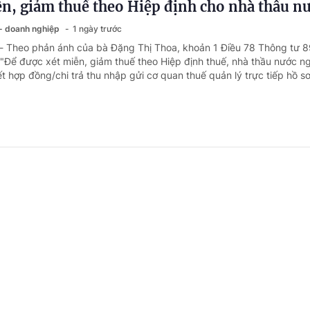
n, giảm thuế theo Hiệp định cho nhà thầu n
 - doanh nghiệp
1 ngày trước
 - Theo phản ánh của bà Đặng Thị Thoa, khoản 1 Điều 78 Thông tư 
"Để được xét miễn, giảm thuế theo Hiệp định thuế, nhà thầu nước n
t hợp đồng/chi trả thu nhập gửi cơ quan thuế quản lý trực tiếp hồ sơ
 thư viện chuyển làm giáo viên tiểu học, điề
 - doanh nghiệp
1 ngày trước
- Ông Hồng Phước (Lâm Đồng) là nhân viên thư viện, có bằng Cao đ
được 16 năm. Hiện ông có bằng Đại học sư phạm, chuyên ngành giáo
 chức danh nghề nghiệp Giáo viên tiểu học hạng 2, chứng chỉ nghiệp