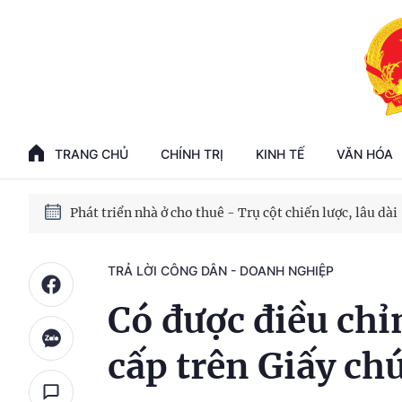
Phát triển kinh tế nhà nước trong kỷ nguyên mới
100 ngày xử lý các điểm nghẽn về chuyển đổi số
TRANG CHỦ
CHÍNH TRỊ
KINH TẾ
VĂN HÓA
Phát triển nhà ở cho thuê - Trụ cột chiến lược, lâu dài
Phát triển kinh tế nhà nước trong kỷ nguyên mới
TRẢ LỜI CÔNG DÂN - DOANH NGHIỆP
Có được điều chỉn
cấp trên Giấy c