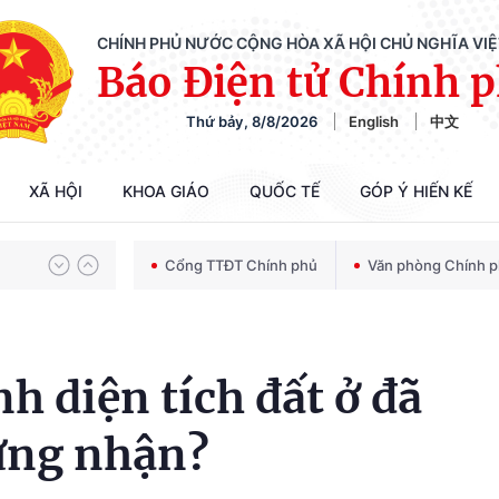
CHÍNH PHỦ NƯỚC CỘNG HÒA XÃ HỘI CHỦ NGHĨA VI
Báo Điện tử Chính 
Thứ bảy, 8/8/2026
English
中文
Chiến dịch 500 ngày đêm tìm kiếm, quy tập và xác định danh tính hài cốt liệt sĩ
XÃ HỘI
KHOA GIÁO
QUỐC TẾ
GÓP Ý HIẾN KẾ
Bảo vệ nền tảng tư tưởng của Đảng trong kỷ nguyên phát triển mới
Cổng TTĐT Chính phủ
Văn phòng Chính 
Chiến dịch 500 ngày đêm tìm kiếm, quy tập và xác định danh tính hài cốt liệt sĩ
h diện tích đất ở đã
hứng nhận?