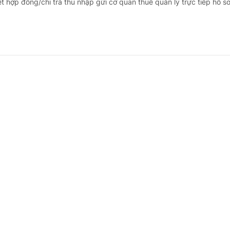
t hợp đồng/chi trả thu nhập gửi cơ quan thuế quản lý trực tiếp hồ sơ
huế thuê nhà theo quy định cũ, có phải làm lạ
 - doanh nghiệp
18 giờ trước
 - Đầu năm 2026, doanh nghiệp của bà Trần Thái Phương Trang lựa 
thay cho cá nhân theo năm (quy định tại Thông tư số 40/2021/TT-B
huế chấp nhận tờ khai (không phát sinh thuế phải nộp do chưa tới n
n không kiêm nhiệm quá 2 nhiệm vụ
 - doanh nghiệp
19 giờ trước