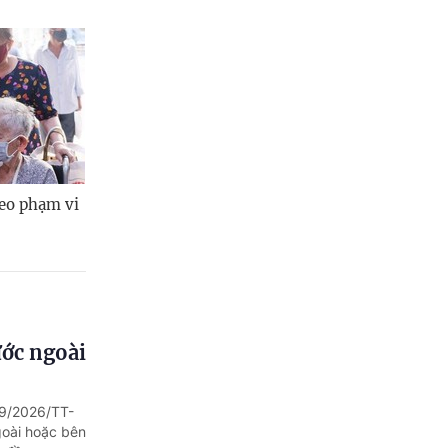
heo phạm vi
ước ngoài
89/2026/TT-
goài hoặc bên