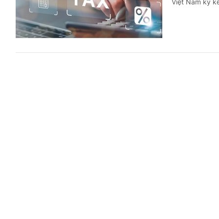
Việt Nam ký kế
Đã khai t
Trả lời công dân
(Chinhphu.vn)
thuế thuê nhà 
được cơ quan t
Giáo viê
Trả lời công dân