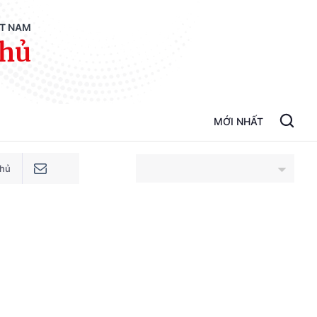
ỆT NAM
phủ
MỚI NHẤT
phủ
An Giang
Bắc Ninh
Cao Bằng