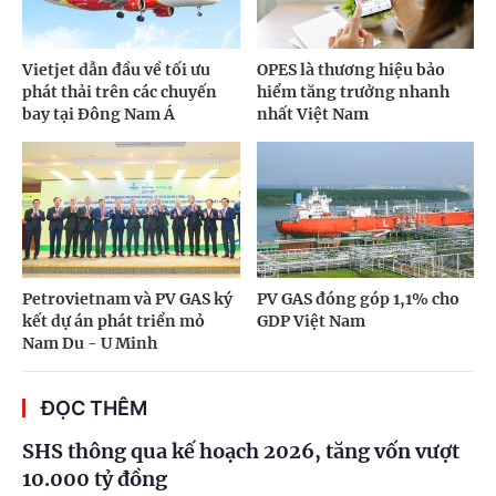
Vietjet dẫn đầu về tối ưu
OPES là thương hiệu bảo
phát thải trên các chuyến
hiểm tăng trưởng nhanh
bay tại Đông Nam Á
nhất Việt Nam
Petrovietnam và PV GAS ký
PV GAS đóng góp 1,1% cho
kết dự án phát triển mỏ
GDP Việt Nam
Nam Du - U Minh
ĐỌC THÊM
SHS thông qua kế hoạch 2026, tăng vốn vượt
10.000 tỷ đồng