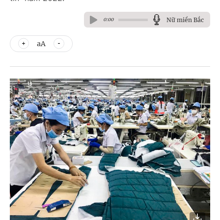
Nữ miền Bắc
0:00
aA