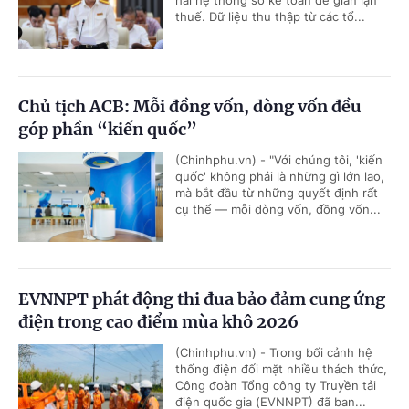
hai hệ thống sổ kế toán để gian lận
thuế. Dữ liệu thu thập từ các tổ...
Chủ tịch ACB: Mỗi đồng vốn, dòng vốn đều
góp phần “kiến quốc”
(Chinhphu.vn) - "Với chúng tôi, 'kiến
quốc' không phải là những gì lớn lao,
mà bắt đầu từ những quyết định rất
cụ thể — mỗi dòng vốn, đồng vốn...
EVNNPT phát động thi đua bảo đảm cung ứng
điện trong cao điểm mùa khô 2026
(Chinhphu.vn) - Trong bối cảnh hệ
thống điện đối mặt nhiều thách thức,
Công đoàn Tổng công ty Truyền tải
điện quốc gia (EVNNPT) đã ban...