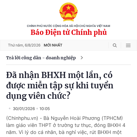
CHÍNH PHỦ NƯỚC CỘNG HÒA XÃ HỘI CHỦ NGHĨA VIỆT NAM
Báo Điện tử Chính phủ
Thứ năm,
6/8/2026
MỚI NHẤT
Trả lời công dân - doanh nghiệp
Đã nhận BHXH một lần, có
được miễn tập sự khi tuyển
dụng viên chức?
30/01/2026
10:05
(Chinhphu.vn) - Bà Nguyễn Hoài Phương (TPHCM)
làm giáo viên THPT ở trường tư thục, đóng BHXH 4
năm. Vì lý do cá nhân, bà nghỉ việc, rút BHXH một