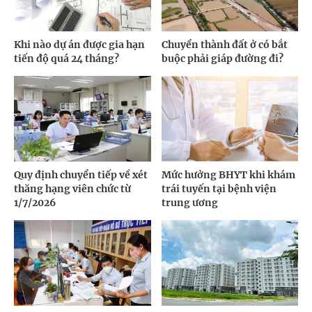
Khi nào dự án được gia hạn
Chuyển thành đất ở có bắt
tiến độ quá 24 tháng?
buộc phải giáp đường đi?
Quy định chuyển tiếp về xét
Mức hưởng BHYT khi khám
thăng hạng viên chức từ
trái tuyến tại bệnh viện
1/7/2026
trung ương