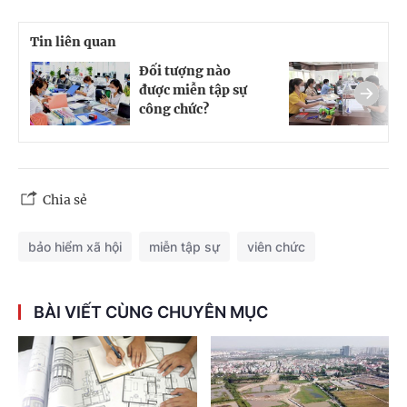
Tin liên quan
Đối tượng nào
T
được miễn tập sự
k
công chức?
t
Chia sẻ
bảo hiểm xã hội
miễn tập sự
viên chức
BÀI VIẾT CÙNG CHUYÊN MỤC