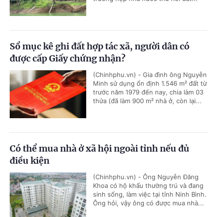
Sổ mục kê ghi đất hợp tác xã, người dân có
được cấp Giấy chứng nhận?
(Chinhphu.vn) - Gia đình ông Nguyễn
Minh sử dụng ổn định 1.546 m² đất từ
trước năm 1979 đến nay, chia làm 03
thửa (đã làm 900 m² nhà ở, còn lại...
Có thể mua nhà ở xã hội ngoài tỉnh nếu đủ
điều kiện
(Chinhphu.vn) - Ông Nguyễn Đăng
Khoa có hộ khẩu thường trú và đang
sinh sống, làm việc tại tỉnh Ninh Bình.
Ông hỏi, vậy ông có được mua nhà...