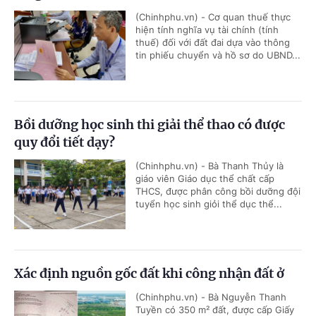
(Chinhphu.vn) - Cơ quan thuế thực
hiện tính nghĩa vụ tài chính (tính
thuế) đối với đất đai dựa vào thông
tin phiếu chuyển và hồ sơ do UBND...
Bồi dưỡng học sinh thi giải thể thao có được
quy đổi tiết dạy?
(Chinhphu.vn) - Bà Thanh Thủy là
giáo viên Giáo dục thể chất cấp
THCS, được phân công bồi dưỡng đội
tuyển học sinh giỏi thể dục thể...
Xác định nguồn gốc đất khi công nhận đất ở
(Chinhphu.vn) - Bà Nguyễn Thanh
Tuyền có 350 m² đất, được cấp Giấy