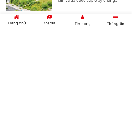
năm và đã được cấp Giấy chứng...
Trang chủ
Media
Tin nóng
Thông tin
Các trường hợp không phải tham gia BHXH
bắt buộc
Cổng TTĐT Chính phủ
English
中文
(Chinhphu.vn) - Ông Đỗ Lưu (Hà Nội)
hỏi, theo quy định hiện hành những
loại hợp đồng nào không yêu cầu
đóng BHXH?
Chuyên mục
Căn cứ tuyển dụng viên chức
CHÍNH TRỊ
KINH TẾ
(Chinhphu.vn) - Ông Nguyễn Vũ (Gia
VĂN HÓA
XÃ HỘI
Lai) được Ban quản lý dự án Đầu tư
xây dựng huyện (đơn vị sự nghiệp
công lập) ký hợp đồng vào làm...
KHOA GIÁO
QUỐC TẾ
GÓP Ý HIẾN KẾ