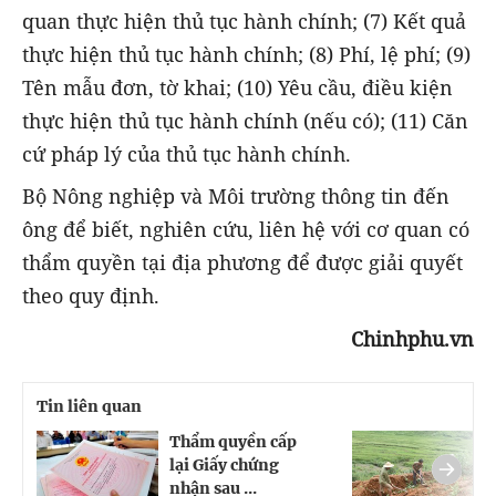
quan thực hiện thủ tục hành chính; (7) Kết quả
thực hiện thủ tục hành chính; (8) Phí, lệ phí; (9)
Tên mẫu đơn, tờ khai; (10) Yêu cầu, điều kiện
thực hiện thủ tục hành chính (nếu có); (11) Căn
cứ pháp lý của thủ tục hành chính.
Bộ Nông nghiệp và Môi trường thông tin đến
ông để biết, nghiên cứu, liên hệ với cơ quan có
thẩm quyền tại địa phương để được giải quyết
theo quy định.
Chinhphu.vn
Tin liên quan
Thẩm quyền cấp
Đ
lại Giấy chứng
k
nhận sau ...
x