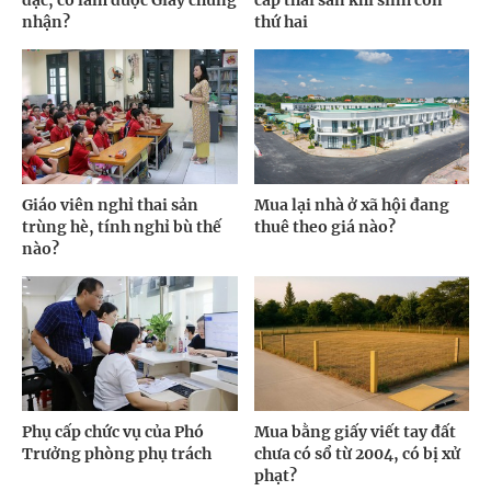
đạc, có làm được Giấy chứng
cấp thai sản khi sinh con
nhận?
thứ hai
Giáo viên nghỉ thai sản
Mua lại nhà ở xã hội đang
trùng hè, tính nghỉ bù thế
thuê theo giá nào?
nào?
Phụ cấp chức vụ của Phó
Mua bằng giấy viết tay đất
Trưởng phòng phụ trách
chưa có sổ từ 2004, có bị xử
phạt?