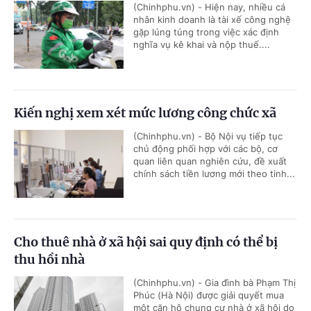
(Chinhphu.vn) - Hiện nay, nhiều cá
nhân kinh doanh là tài xế công nghệ
gặp lúng túng trong việc xác định
nghĩa vụ kê khai và nộp thuế....
Kiến nghị xem xét mức lương công chức xã
(Chinhphu.vn) - Bộ Nội vụ tiếp tục
chủ động phối hợp với các bộ, cơ
quan liên quan nghiên cứu, đề xuất
chính sách tiền lương mới theo tinh...
Cho thuê nhà ở xã hội sai quy định có thể bị
thu hồi nhà
(Chinhphu.vn) - Gia đình bà Phạm Thị
Phúc (Hà Nội) được giải quyết mua
một căn hộ chung cư nhà ở xã hội do