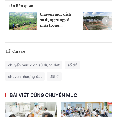
Tin liên quan
Chuyển mục đích
C
sử dụng rừng có
t
phải trồng ...
m
Chia sẻ
chuyển mục đích sử dụng đất
sổ đỏ
chuyển nhượng đất
đất ở
BÀI VIẾT CÙNG CHUYÊN MỤC