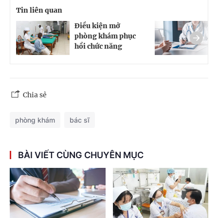
Tin liên quan
Điều kiện mở
K
phòng khám phục
đ
hồi chức năng
k
Chia sẻ
phòng khám
bác sĩ
BÀI VIẾT CÙNG CHUYÊN MỤC