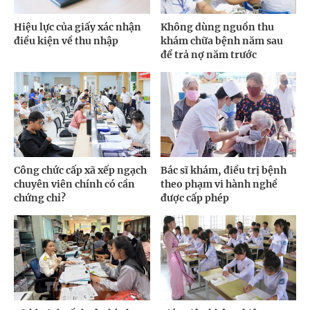
Hiệu lực của giấy xác nhận
Không dùng nguồn thu
điều kiện về thu nhập
khám chữa bệnh năm sau
để trả nợ năm trước
Công chức cấp xã xếp ngạch
Bác sĩ khám, điều trị bệnh
chuyên viên chính có cần
theo phạm vi hành nghề
chứng chỉ?
được cấp phép