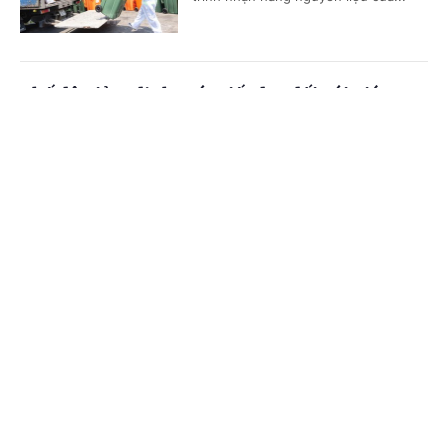
Chế độ giảm định mức tiết dạy đối với giáo
viên kiêm nhiệm
Cổng TTĐT Chính phủ
English
中文
(Chinhphu.vn) - Bà Nguyễn Thị
Phương Anh (TPHCM) là giáo viên
Trang chủ
Media
Tin nóng
Thông tin
tiểu học, làm chủ nhiệm lớp, kiêm
nhiệm Trưởng Ban Thanh tra nhân...
Chuyên mục
Cấp Giấy chứng nhận cho bên thuê lại đất thế
CHÍNH TRỊ
KINH TẾ
nào?
VĂN HÓA
XÃ HỘI
(Chinhphu.vn) - Nhà đầu tư A là chủ
đầu tư dự án hạ tầng khu công
KHOA GIÁO
QUỐC TẾ
nghiệp. Nhà đầu tư A được cấp Giấy
chứng nhận quyền sử dụng đất,...
GÓP Ý HIẾN KẾ