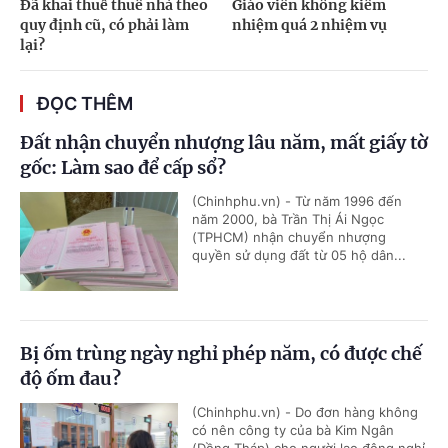
Đã khai thuế thuê nhà theo
Giáo viên không kiêm
quy định cũ, có phải làm
nhiệm quá 2 nhiệm vụ
lại?
ĐỌC THÊM
Đất nhận chuyển nhượng lâu năm, mất giấy tờ
gốc: Làm sao để cấp sổ?
(Chinhphu.vn) - Từ năm 1996 đến
năm 2000, bà Trần Thị Ái Ngọc
(TPHCM) nhận chuyển nhượng
quyền sử dụng đất từ 05 hộ dân...
Bị ốm trùng ngày nghỉ phép năm, có được chế
độ ốm đau?
(Chinhphu.vn) - Do đơn hàng không
có nên công ty của bà Kim Ngân
(Đồng Tháp) cho người lao động nghỉ