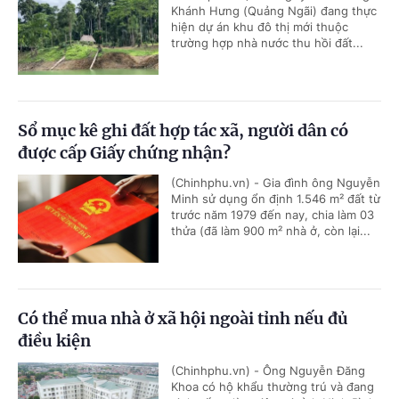
Khánh Hưng (Quảng Ngãi) đang thực
hiện dự án khu đô thị mới thuộc
trường hợp nhà nước thu hồi đất...
Sổ mục kê ghi đất hợp tác xã, người dân có
được cấp Giấy chứng nhận?
(Chinhphu.vn) - Gia đình ông Nguyễn
Minh sử dụng ổn định 1.546 m² đất từ
trước năm 1979 đến nay, chia làm 03
thửa (đã làm 900 m² nhà ở, còn lại...
Có thể mua nhà ở xã hội ngoài tỉnh nếu đủ
điều kiện
(Chinhphu.vn) - Ông Nguyễn Đăng
Khoa có hộ khẩu thường trú và đang