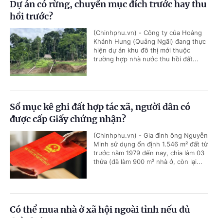
Dự án có rừng, chuyển mục đích trước hay thu
hồi trước?
(Chinhphu.vn) - Công ty của Hoàng
Khánh Hưng (Quảng Ngãi) đang thực
hiện dự án khu đô thị mới thuộc
trường hợp nhà nước thu hồi đất...
Sổ mục kê ghi đất hợp tác xã, người dân có
được cấp Giấy chứng nhận?
(Chinhphu.vn) - Gia đình ông Nguyễn
Minh sử dụng ổn định 1.546 m² đất từ
trước năm 1979 đến nay, chia làm 03
thửa (đã làm 900 m² nhà ở, còn lại...
Có thể mua nhà ở xã hội ngoài tỉnh nếu đủ