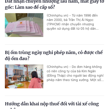
Đất nhận chuyển nhượng lâu năm, mất giấy tờ
gốc: Làm sao để cấp sổ?
(Chinhphu.vn) - Từ năm 1996 đến
năm 2000, bà Trần Thị Ái Ngọc
(TPHCM) nhận chuyển nhượng
quyền sử dụng đất từ 05 hộ dân...
Bị ốm trùng ngày nghỉ phép năm, có được chế
độ ốm đau?
(Chinhphu.vn) - Do đơn hàng không
có nên công ty của bà Kim Ngân
(Đồng Tháp) cho người lao động nghỉ
phép năm theo từng xưởng. Một số...
Hướng dẫn khai nộp thuế đối với tài xế công