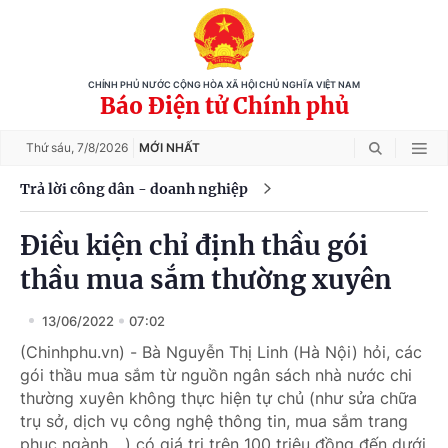
CHÍNH PHỦ NƯỚC CỘNG HÒA XÃ HỘI CHỦ NGHĨA VIỆT NAM
Báo Điện tử Chính phủ
Thứ sáu,
7/8/2026
MỚI NHẤT
Trả lời công dân - doanh nghiệp
Điều kiện chỉ định thầu gói
thầu mua sắm thường xuyên
13/06/2022
07:02
(Chinhphu.vn) - Bà Nguyễn Thị Linh (Hà Nội) hỏi, các
gói thầu mua sắm từ nguồn ngân sách nhà nước chi
thường xuyên không thực hiện tự chủ (như sửa chữa
trụ sở, dịch vụ công nghệ thông tin, mua sắm trang
phục ngành,…) có giá trị trên 100 triệu đồng đến dưới