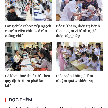
Công chức cấp xã xếp ngạch
Bác sĩ khám, điều trị bệnh
chuyên viên chính có cần
theo phạm vi hành nghề
chứng chỉ?
được cấp phép
Đã khai thuế thuê nhà theo
Giáo viên không kiêm
quy định cũ, có phải làm
nhiệm quá 2 nhiệm vụ
lại?
ĐỌC THÊM