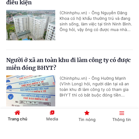
điều kiện
(Chinhphu.vn) - Ông Nguyễn Đăng
Khoa có hộ khẩu thường trú và đang
sinh sống, làm việc tại tỉnh Ninh Bình.
Ông hỏi, vậy ông có được mua nhà...
Người ở xã an toàn khu đi làm công ty có được
miễn đóng BHYT?
(Chinhphu.vn) - Ông Hường Mạnh
(Vĩnh Long) hỏi, người dân tại xã an
toàn khu đi làm công ty có tham gia
BHYT thì có bắt buộc đóng tiền...
Trang chủ
Media
Tin nóng
Thông tin
Chủ nguồn thải chịu trách nhiệm chuyển giao
chất thải
Cổng TTĐT Chính phủ
English
中文